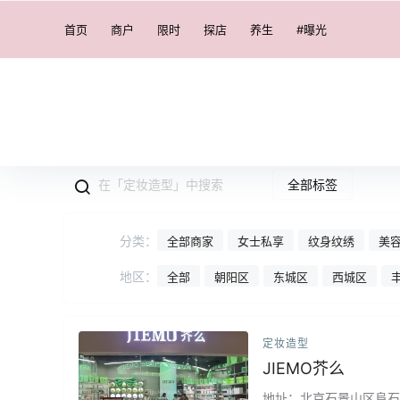
首页
商户
限时
探店
养生
#曝光
全部标签
分类：
全部商家
女士私享
纹身纹绣
美
地区：
全部
朝阳区
东城区
西城区
定妆造型
JIEMO芥么
地址：北京石景山区阜石路1