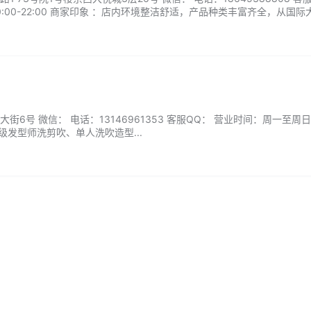
:00-22:00 商家印象 ：店内环境整洁舒适，产品种类丰富齐全，从国际
服务热情周到，专业知识丰富，能根据我的肤质精准推荐适合的产品。购
理。而且还会赠送一些小礼品，让人倍感惊喜。...
6号 微信： 电话：13146961353 客服QQ： 营业时间：周一至周日
高级发型师洗剪吹、单人洗吹造型...