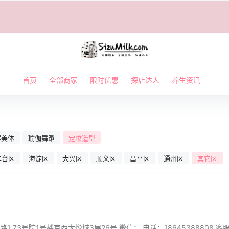
首页
全部商家
限时优惠
探店达人
养生资讯
容美体
瑜伽舞蹈
定妆造型
丰台区
海淀区
大兴区
顺义区
昌平区
通州区
其它区
 73号院1号楼京西大悦城3层26号 微信： 电话：18645388808 客