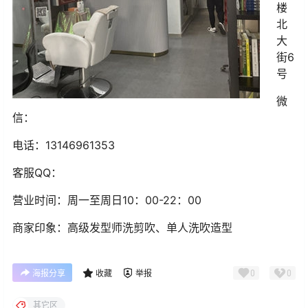
楼
北
大
街6
号
微
信：
电话：13146961353
客服QQ：
营业时间：周一至周日10：00-22：00
商家印象：高级发型师洗剪吹、单人洗吹造型
0
0
海报分享
收藏
举报
其它区