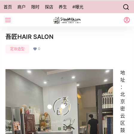
首页
商户
限时
探店
养生
#曝光
吾匠HAIR SALON
0
定妆造型
地
址
：
北
京
密
云
区
鼓