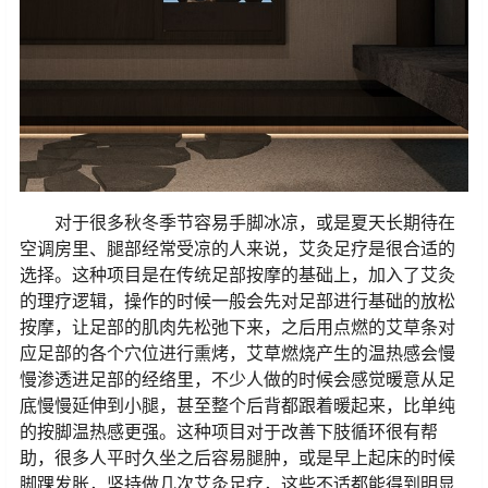
对于很多秋冬季节容易手脚冰凉，或是夏天长期待在
空调房里、腿部经常受凉的人来说，艾灸足疗是很合适的
选择。这种项目是在传统足部按摩的基础上，加入了艾灸
的理疗逻辑，操作的时候一般会先对足部进行基础的放松
按摩，让足部的肌肉先松弛下来，之后用点燃的艾草条对
应足部的各个穴位进行熏烤，艾草燃烧产生的温热感会慢
慢渗透进足部的经络里，不少人做的时候会感觉暖意从足
底慢慢延伸到小腿，甚至整个后背都跟着暖起来，比单纯
的按脚温热感更强。这种项目对于改善下肢循环很有帮
助，很多人平时久坐之后容易腿肿，或是早上起床的时候
脚踝发胀，坚持做几次艾灸足疗，这些不适都能得到明显