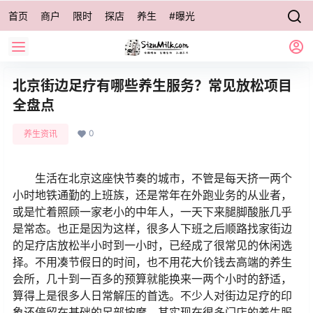
首页
商户
限时
探店
养生
#曝光
北京街边足疗有哪些养生服务？常见放松项目
全盘点
0
养生资讯
生活在北京这座快节奏的城市，不管是每天挤一两个
小时地铁通勤的上班族，还是常年在外跑业务的从业者，
或是忙着照顾一家老小的中年人，一天下来腿脚酸胀几乎
是常态。也正是因为这样，很多人下班之后顺路找家街边
的足疗店放松半小时到一小时，已经成了很常见的休闲选
择。不用凑节假日的时间，也不用花大价钱去高端的养生
会所，几十到一百多的预算就能换来一两个小时的舒适，
算得上是很多人日常解压的首选。不少人对街边足疗的印
象还停留在基础的足部按摩，其实现在很多门店的养生服