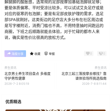
解腿脚的酸胀感，选常规的足部按摩加基础泡脚就足够；
要是体质偏寒、平时受凉比较多，可以试试艾灸足疗或是
对应的驱寒药包泡脚；要是有足部皮肤护理的需求，选足
部SPA就刚好。这类街边的足疗店大多分布在社区周边或
是写字楼附近，消费门槛也不高，不用特意抽时间跑远的
商圈，下班之后顺路就能去体验，对于忙碌的都市人来
说，确实是性价比很高的放松方式。
0
0
海报分享
收藏
举报
养生资讯
养生资讯
北京男士养生项目盘点 多维度
北京三起三落按摩去哪找？靠
守护男性健康
谱体验场所挑选指南
2026-7-2 8:05:19
2026-7-8 8:11:44
优质精选