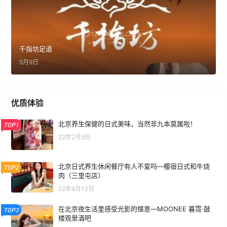
千指坊足道
5月9日
优质体验
北京养生保健的日式美味，当然非九本莫属啦！
TOP1
22年2月9日
北京日式养生休闲餐厅有人不爱吗—樱宿日式和牛烧
TOP2
肉（三里屯店）
22年8月13日
在北京夜生活里感受光影的惬意—MOONEE 暮霓·鼓
TOP3
楼观景酒吧