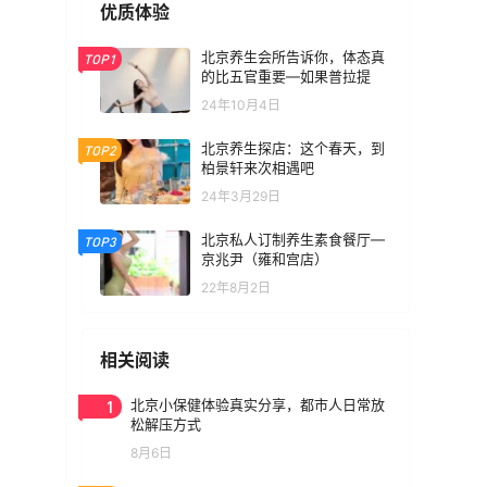
优质体验
北京养生会所告诉你，体态真
TOP1
的比五官重要—如果普拉提
24年10月4日
北京养生探店：这个春天，到
TOP2
柏景轩来次相遇吧
24年3月29日
北京私人订制养生素食餐厅—
TOP3
京兆尹（雍和宫店）
22年8月2日
相关阅读
1
北京小保健体验真实分享，都市人日常放
松解压方式
8月6日