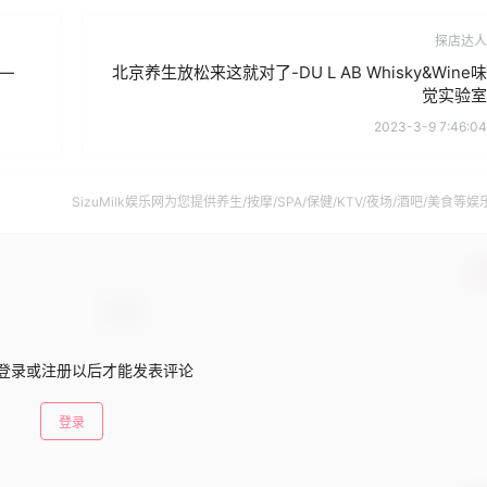
探店达人
—
北京养生放松来这就对了-DU L AB Whisky&Wine味
觉实验室
2023-3-9 7:46:04
SizuMilk娱乐网为您提供养生/按摩/SPA/保健/KTV/夜场/酒吧/美食等娱
南。
确
登录或注册以后才能发表评论
登录