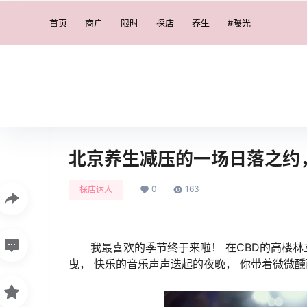
首页
商户
限时
探店
养生
#曝光
北京养生减压的一场日落之约，你
0
163
探店达人
我最喜欢的季节终于来啦！ 在CBD的高楼
曳， 快乐的音乐声声迭起的夜晚， 你带着微微