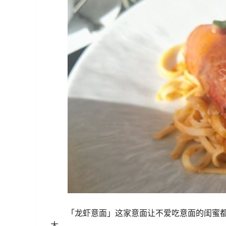
「龙虾意面」这家意面让不爱吃意面的闺蜜都
大。