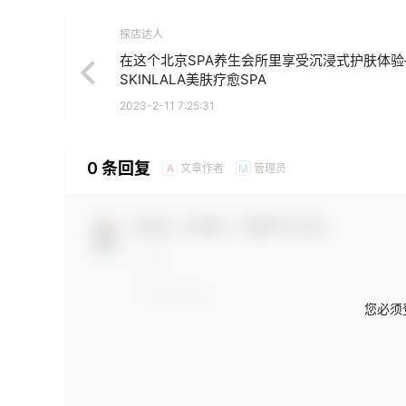
探店达人
在这个北京SPA养生会所里享受沉浸式护肤体验
SKINLALA美肤疗愈SPA
2023-2-11 7:25:31
0 条回复
文章作者
管理员
A
M
欢迎您，新朋友，感谢参与互动！
您必须