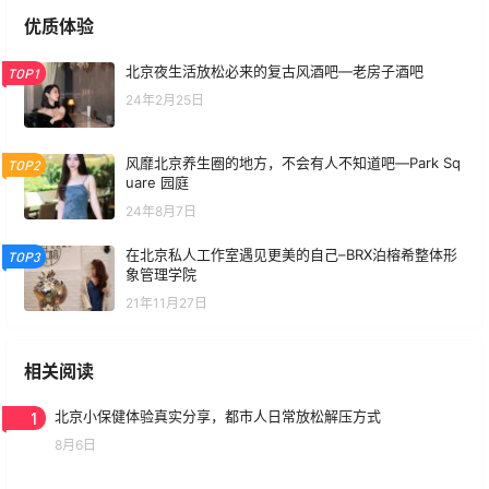
优质体验
北京夜生活放松必来的复古风酒吧—老房子酒吧
TOP1
24年2月25日
风靡北京养生圈的地方，不会有人不知道吧—Park Sq
TOP2
uare 园庭
24年8月7日
在北京私人工作室遇见更美的自己–BRX泊榕希整体形
TOP3
象管理学院
21年11月27日
相关阅读
1
北京小保健体验真实分享，都市人日常放松解压方式
8月6日