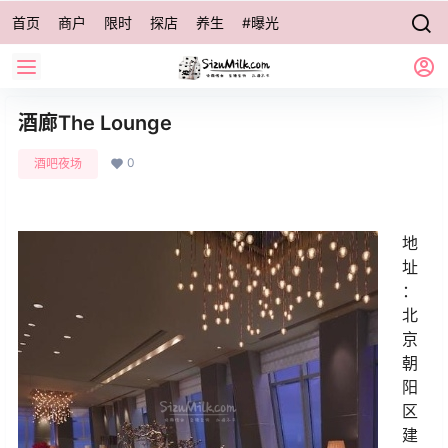
首页
商户
限时
探店
养生
#曝光
酒廊The Lounge
0
酒吧夜场
地
址
：
北
京
朝
阳
区
建