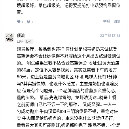
境超级好，景色超级美，记得要提前打电话预约靠窗位
置。
举报
回复
0
0
顶流
23年6月21日
口嗨
Lv1
观景餐厅，餐品倒也还行 原计划是想带奶奶来试试登
高望远会不会让她觉得不舒服给这个月出去旅游做测试
的。 测试结果是我不适合登高望远舍 地址:国贸大酒店
的80层，定位不太容易找到，其实就离着下车的地方
50米，边上就是国贸商城北区 环境:电梯大概有1分钟
吗?其实挺快的，也没什么感觉，主要是奶奶也没啥反
应 但是有个问题是，-个老牌酒店的香薰那么重何必，
熏的头晕。 菜品:先说踩雷的，龙虾浓汤这..就是上餐
之前厨师自己也不尝一下的那种， 又咸又腥.. 一人一
勺成功抛弃 牛肉汉堡和blt三明治倒是不错，量绝对佐
实 牛肉面是给奶奶点的，本来没抱什么期望但还行，
量看着大其实可能刚好,奶奶都吃完了 甜品不错，-个是