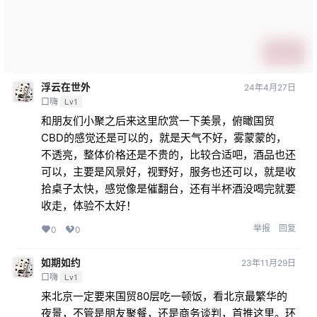
提交
浮云在世外
24年4月27日
口嗨
Lv1
和朋友们小聚之后来这里欣赏一下美景，俯瞰国贸
CBD的感觉还是可以的，就是天气不好，雾蒙蒙的，
不透亮，整体价格还是不贵的，比较合适吧，酒品也还
可以，主要是风景好，视野好，服务也还可以，就是收
拾桌子太快，感觉像是催翻台，还有半杯酒没喝完就要
收走，体验不太好！
举报
回复
0
0
如期如约
23年11月29日
口嗨
Lv1
来北京一定要来国贸80层吃一顿饭，看北京最繁华的
夜景，不管是朋友聚餐，还是商务谈判，首推这里。环