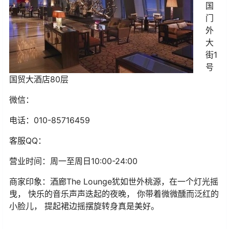
国
门
外
大
街1
号
国贸大酒店80层
微信：
电话：
010-85716459
客服
QQ
：
营业时间：
周一至周日10:00-24:00
商家印象：
酒廊The Lounge犹如世外桃源，在一个灯光摇
曳， 快乐的音乐声声迭起的夜晚， 你带着微微醺而泛红的
小脸儿， 提起裙边摇摆旋转身真是美好。