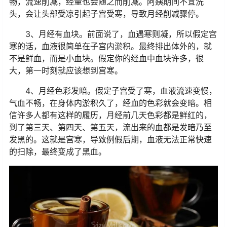
畅，流速削减，经量也会随之而削减。阿姨期间不宜洗
头，会让头部受凉引起子宫受寒，导致月经削减骤停。
3、月经有血块。
前面说了，血遇寒则凝，所以假定宫
寒的话，血液很简单在子宫内淤积。最终排出体外的，就
不是鲜血，而是小血块。假定你的经血中血块许多，很
大，第一时刻就应该想到宫寒。
4、月经色彩发暗。
假定子宫受了寒，血液流速变慢，
气血不畅，在身体内淤积久了，经血的色彩就会变暗。相
信许多人都有这样的履历，月经前几天色彩都是鲜红的，
到了第三天、第四天、第五天，流出来的血都是发暗乃至
发黑的。这就是宫寒，导致例假后期，血液无法正常快速
的扫除，最终变成了黑血。