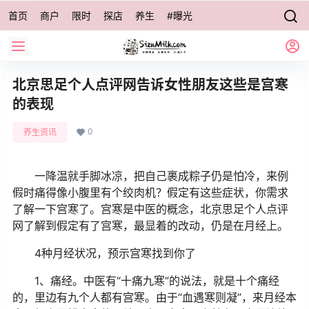
首页
商户
限时
探店
养生
#曝光
北京思足个人点评网告诉女性朋友这些是宫寒
的表现
0
养生资讯
一降温就手脚冰凉，把自己裹成粽子仍是怕冷，来例
假时痛得像小腹里有个绞肉机？假定有这些症状，你需求
了解一下宫寒了。宫寒是中医的概念，北京思足个人点评
网了解到假定有了宫寒，最显着的改动，仍是在月经上。
4种月经状况，预示宫寒找到你了
1、痛经。
中医有“十痛九寒”的说法，就是十个痛经
的，里边有九个人都有宫寒。由于“血遇寒则凝”，来月经本