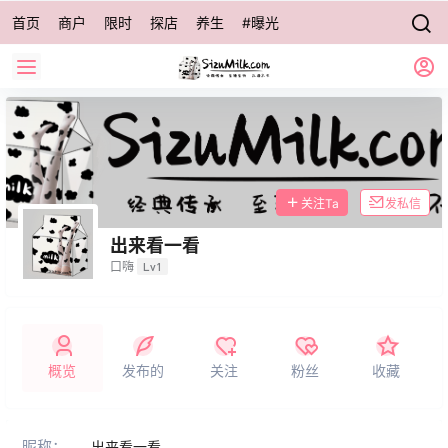
首页
商户
限时
探店
养生
#曝光
关注Ta
发私信
出来看一看
口嗨
Lv1
概览
发布的
关注
粉丝
收藏
昵称：
出来看一看