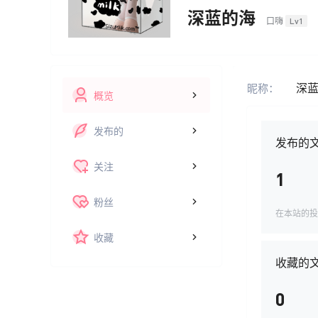
深蓝的海
口嗨
Lv1
深
昵称：
概览
发布的
发布的
关注
1
粉丝
在本站的投
收藏
收藏的
0