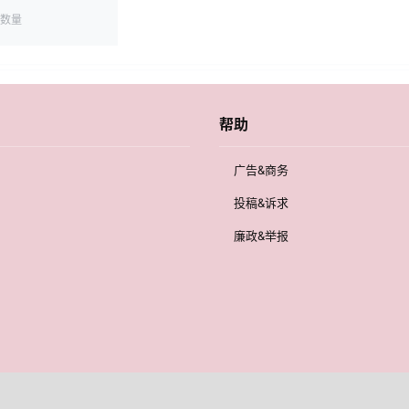
数量
帮助
广告&商务
投稿&诉求
廉政&举报