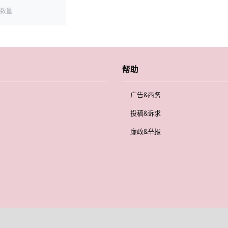
数量
帮助
广告&商务
投稿&诉求
廉政&举报