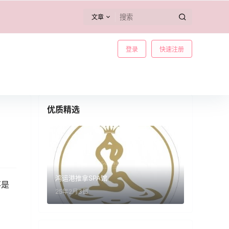
文章
登录
快速注册
优质精选
鸿运港推拿SPA馆
不是
25年2月3日