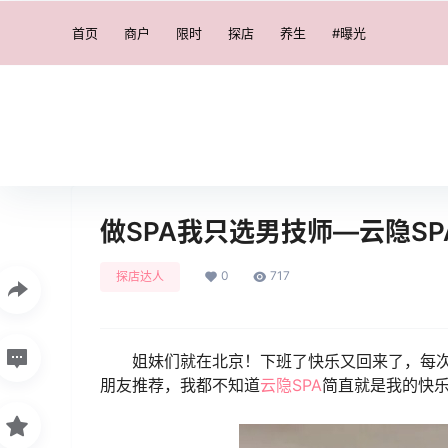
首页
商户
限时
探店
养生
#曝光
做SPA我只选男技师—云隐SP
0
717
探店达人
姐妹们就在北京！下班了快乐又回来了，每次
朋友推荐，我都不知道
云隐SPA
简直就是我的快