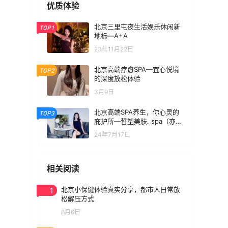
优质体验
北京三里屯夜生活娱乐休闲新
TOP1
地标—A+A
23年11月22日
北京高端疗愈SPA—宜心悦境
TOP2
的深度放松体验
3月9日
北京高端SPA养生，你心灵的
TOP3
庇护所—皙塑美肤. spa（亦庄
林肯店）
24年7月17日
相关阅读
1
北京小保健体验真实分享，都市人日常放
松解压方式
8月6日