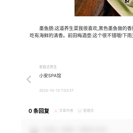
墨鱼肠:这道养生菜我很喜欢,黑色墨鱼做的香
吃有海鲜的清香。前田梅酒壶:这个很不错哦!下
家庭式养生
小安SPA馆
2023-10-13 7:03:27
0 条回复
文章作者
管理员
A
M
欢迎您，新朋友，感谢参与互动！