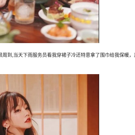
很周到,当天下雨服务员看我穿裙子冷还特意拿了围巾给我保暖，