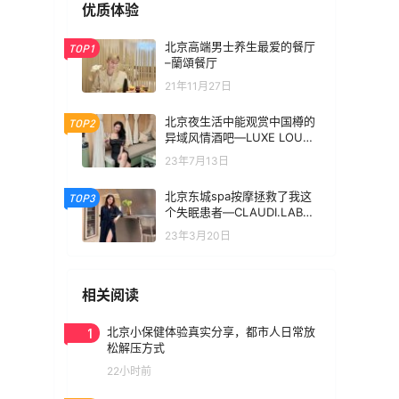
优质体验
北京高端男士养生最爱的餐厅
TOP1
–蘭頌餐厅
21年11月27日
北京夜生活中能观赏中国樽的
TOP2
异域风情酒吧—LUXE LOUNG
E
23年7月13日
北京东城spa按摩拯救了我这
TOP3
个失眠患者—CLAUDI.LAB克
拉底实验室
23年3月20日
相关阅读
1
北京小保健体验真实分享，都市人日常放
松解压方式
22小时前