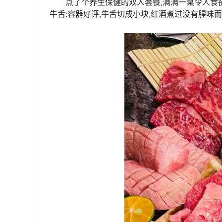
点了个养生保健的双人套餐,满满一桌令人食
牛舌:容器好评,牛舌切成小块,红酒煮过没有腥味