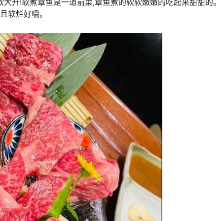
欲大开!软煮章鱼是一道前菜,章鱼煮的软软嫩嫩的吃起来甜甜的
而且软烂好嚼。