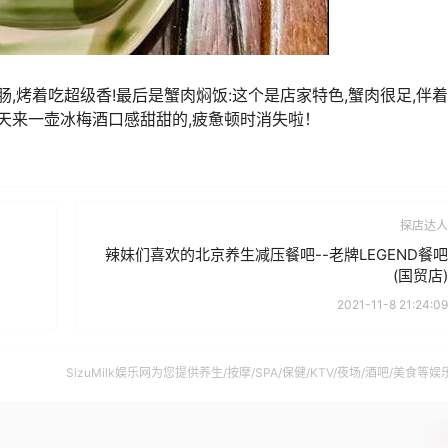
肠,烤着吃超级香!最后是蟹肉焖饭:这个是店家特色,蟹肉很足,伴
雨天来一壶冰梅酒口感甜甜的,疲惫顿时消失啦！
探店达人
辣妹们喜欢的北京养生减压餐吧--老牌LEGEND餐吧
(国贸店)
2021-11-8 21:24:09
SizuMilk娱乐网为您提供养生/按摩/SPA/保健/KTV/夜场/酒吧/美食等娱
南。
确