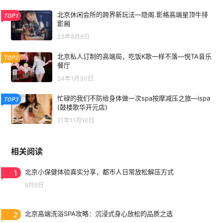
北京休闲会所的跨界新玩法—隐阁.影格高端星顶牛排
TOP1
影厢
23年8月8日
北京私人订制的高端局，吃饭K歌一样不落—悦TA音乐
TOP2
餐厅
24年1月30日
忙碌的我们不防给身体做一次spa按摩减压之旅—ispa
TOP3
(鼓楼歌华开元店)
21年11月10日
相关阅读
1
北京小保健体验真实分享，都市人日常放松解压方式
8月6日
2
北京高端洗浴SPA攻略：沉浸式身心放松的品质之选