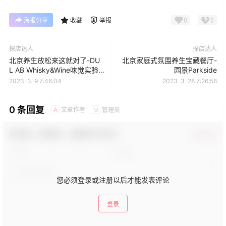
0
0
海报分享
收藏
举报
探店达人
探店达人
北京养生放松来这就对了-DU
北京家庭式氛围养生宝藏餐厅-
L AB Whisky&Wine味觉实验
园景Parkside
室
2023-3-9 7:46:04
2023-3-28 7:26:58
0 条回复
文章作者
管理员
A
M
欢迎您，新朋友，感谢参与互动！
确认修改
您必须登录或注册以后才能发表评论
登录