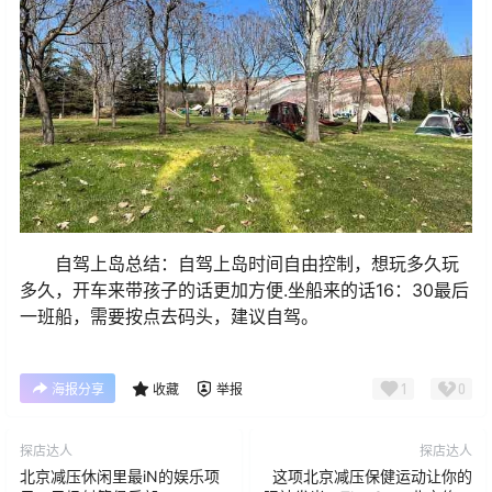
自驾上岛总结：自驾上岛时间自由控制，想玩多久玩
多久，开车来带孩子的话更加方便.坐船来的话16：30最后
一班船，需要按点去码头，建议自驾。
1
0
海报分享
收藏
举报
探店达人
探店达人
北京减压休闲里最iN的娱乐项
这项北京减压保健运动让你的