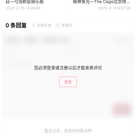
目—弓场射箭俱乐部
眼神发光—The Cage北京修道
馆剑道
2022-3-25 14:29:46
2022-4-18 8:07:26
0 条回复
文章作者
管理员
A
M
欢迎您，新朋友，感谢参与互动！
确认修改
您必须登录或注册以后才能发表评论
登录
提交
暂无讨论，说说你的看法吧