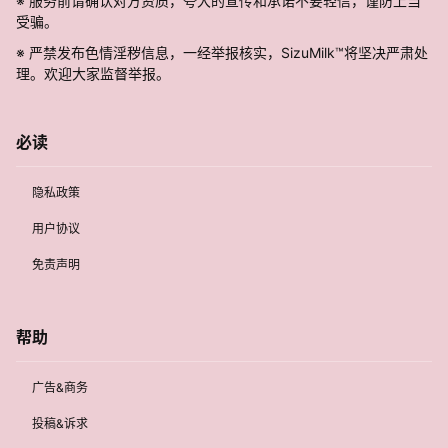
※ 服务前请确认对方资质，夸大的宣传和承诺不要轻信，谨防上当
受骗。
※ 严禁发布色情淫秽信息，一经举报核实，SizuMilk™将坚决严肃处
理。欢迎大家监督举报。
必读
隐私政策
用户协议
免责声明
帮助
广告&商务
投稿&诉求