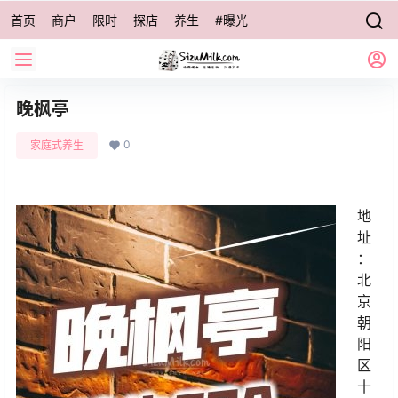
首页
商户
限时
探店
养生
#曝光
晚枫亭
0
家庭式养生
地
址
：
北
京
朝
阳
区
十