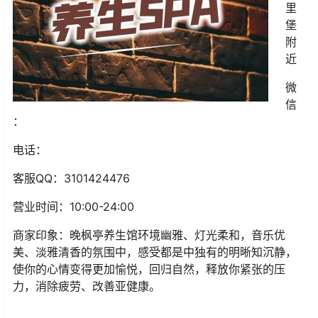
里
堡
附
近
微
信
：
电话：
客服
QQ
：3101424476
营业时间：
10:00-24:00
商家印象：晚枫亭养生馆
环境幽雅、灯光柔和，音乐优
美、淡雅清香的氛围中，感受都是中独有的明晰知沉静，
使你的心情变得更加愉悦，回归自然，释放你紧张的压
力，消除疲劳、改善亚健康。