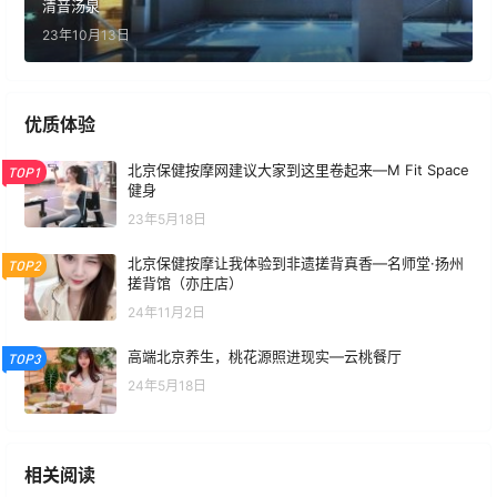
清音汤泉
23年10月13日
优质体验
北京保健按摩网建议大家到这里卷起来—M Fit Space
TOP1
健身
23年5月18日
北京保健按摩让我体验到非遗搓背真香—名师堂·扬州
TOP2
搓背馆（亦庄店）
24年11月2日
高端北京养生，桃花源照进现实—云桃餐厅
TOP3
24年5月18日
相关阅读