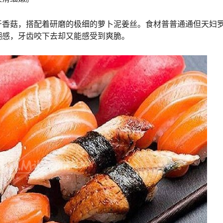
牙香菇，搭配着研磨的极细的萝卜泥姜丝。食材普普通通但天妇
糊感，牙齿咬下去却又能感受到爽脆。