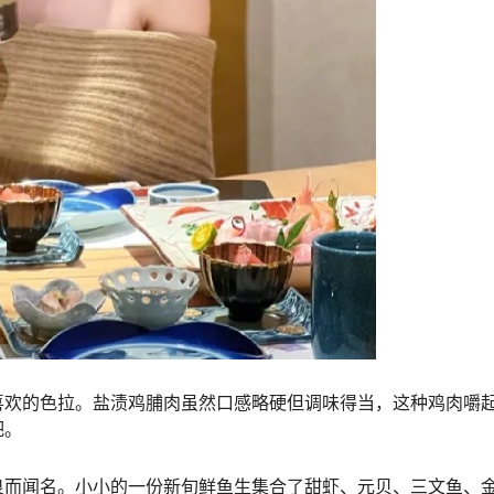
喜欢的色拉。盐渍鸡脯肉虽然口感略硬但调味得当，这种鸡肉嚼
吧。
良而闻名。小小的一份新旬鲜鱼生集合了甜虾、元贝、三文鱼、