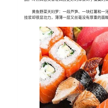
黄鱼野菜天妇罗：一段芦笋、一块红薯和一
挂浆却很显功力，薄薄一层又丝毫没有厚重的面