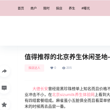
首页
商户
限时
探店
养生
#曝光
值得推荐的北京养生休闲圣地
0
205
探店达人
大德长安
曾经是黑珍珠榜单上知名而且价格
业冲击不小，在
北京sizumilk养生体验网
上看到
有四组套餐组成。麻雀虽小五脏俱全而且看菜单
末的时候再去品尝一番。