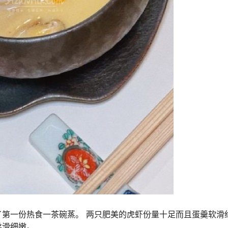
第一份热食一茶碗蒸。 两只肥美的虎虾份量十足而且蛋羹软滑
柔滑细嫩。