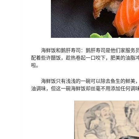
海鲜饭和鹅肝寿司：鹅肝寿司是他们家服务
配着些许醋饭，趁热卷起一口咬下，肥美的油脂
啦。
海鲜饭只有浅浅的一碗可以除去鱼生的鲜美
油调味，但这一碗海鲜饭却丝毫不用添加任何调