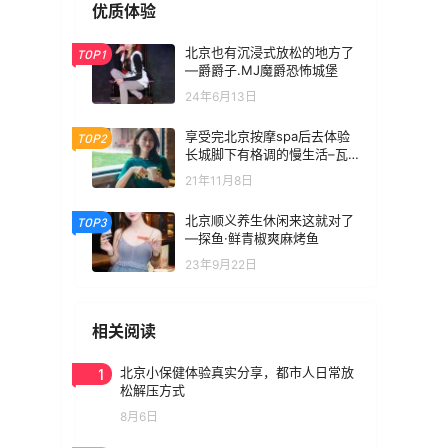
优质体验
北京也有沉浸式放松的地方了
TOP1
—爵爵子.MJ魔爵恐怖城堡
24年6月13日
享受完北京按摩spa后去体验
TOP2
长城脚下有格调的慢生活–瓦
厂酒店
21年11月8日
北京顺义养生休闲来这就对了
TOP3
—探鱼·鲜青椒爽麻烤鱼
23年9月22日
相关阅读
1
北京小保健体验真实分享，都市人日常放
松解压方式
8月6日