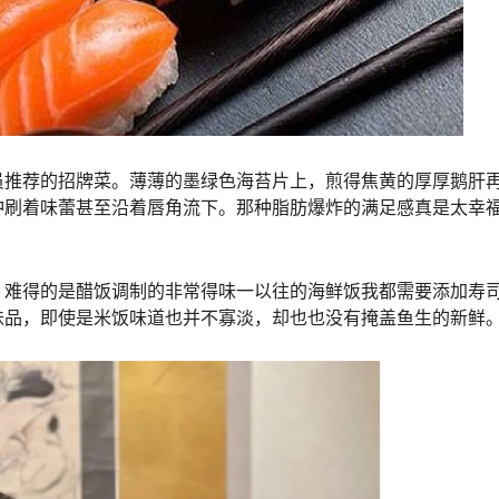
员推荐的招牌菜。薄薄的墨绿色海苔片上，煎得焦黄的厚厚鹅肝
冲刷着味蕾甚至沿着唇角流下。那种脂肪爆炸的满足感真是太幸
，难得的是醋饭调制的非常得味一以往的海鲜饭我都需要添加寿
味品，即使是米饭味道也并不寡淡，却也也没有掩盖鱼生的新鲜