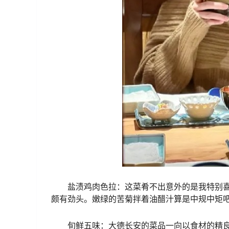
盐渍鸡肉色拉：这菜肴不出意外的是我特别
颇有劲头。嫩绿的苦菊拌着油醋汁算是中规中矩
旬鲜五味：大德长安的菜品一向以食材的精