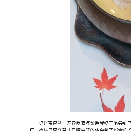
虎虾茶碗蒸：连续两道凉菜后我终于品尝到了
腻。冷热口感交替让口腔更好的体会到了蛋羹的