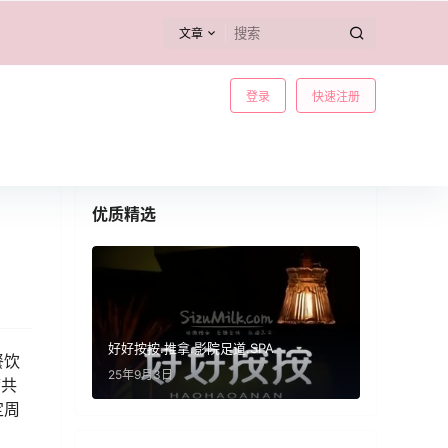
文章
登录
快速注册
优质精选
好好按按.推拿.影院足道.SPA
餐饮
25年9月3日
席共
定周