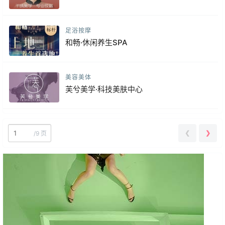
足浴按摩
和畅·休闲养生SPA
美容美体
芙兮美学·科技美肤中心
❮
❯
/
9 页