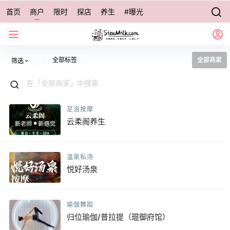
首页
商户
限时
探店
养生
#曝光
全部标签
全部商家
筛选
足浴按摩
云柔阁养生
温泉私汤
悦好汤泉
瑜伽舞蹈
归位瑜伽/普拉提（琨御府馆）