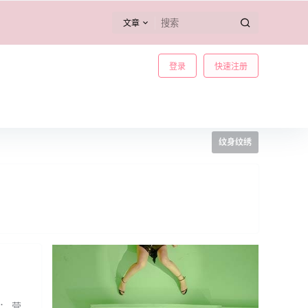
文章
登录
快速注册
纹身纹绣
： 营