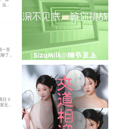
，没想
舒服，
：周一至
我聊了
...
周日 0
商家无推