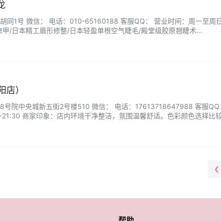
龙
1号 微信： 电话：010-65160188 客服QQ： 营业时间：周一至周日 1
致修甲/日本精工眉形修整/日本轻盈单根空气睫毛/殿堂级胶原翘睫术...
阳店）
院中央城新五街2号楼510 微信： 电话：17613718647988 客服QQ
0-21:30 商家印象：店内环境干净整洁，氛围温馨舒适。色彩颜色选择比
格合理，性价比超高。强烈推荐给爱美的你！...
❮
帮助