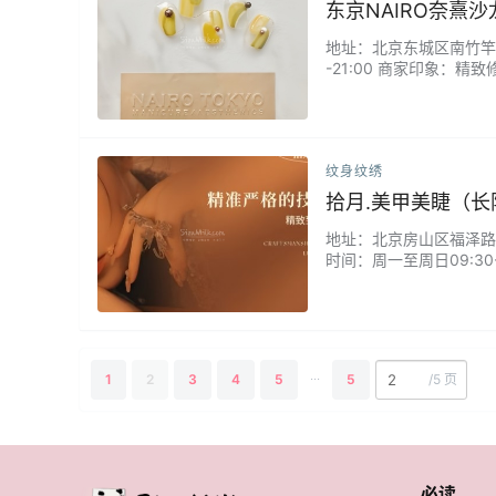
东京NAIRO奈熹沙
地址：北京东城区南竹竿胡同
-21:00 商家印象：精
纹身纹绣
拾月.美甲美睫（长
地址：北京房山区福泽路8号
时间：周一至周日09:3
富，能满足不同的你。价
...
1
2
3
4
5
5
/
5 页
必读