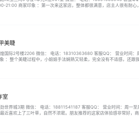
00-21:00 商家印象 ：第一次来这家店，整体都很满意，店主人很有耐心
了一款基础大众都能接受的，手法很专业，整个过程眼睛没有感觉任何不
也是我喜欢的。...
美甲美睫
际2号楼2206 微信： 电话：18310363680 客服QQ： 营业时间
0 商家印象 ：整个美睫过程中，小姐姐手法娴熟又轻柔，完全没有不适感，还跟
后我直接惊艳，睫毛变得又长又翘，眼睛瞬间有神了，感觉眼睛都大了一倍！
作室
界城3期 微信： 电话：18811541187 客服QQ： 营业时间：周一至
家印象 ：最近喜欢上了三叶草，自然不浓密。朋友推荐的这家店体验感非常好，
无刺激。...