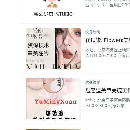
业时间：周一至周日09:
好做什么款式的，她推荐
聊着天很快就接好了，效果
纹身纹绣
花瑾柒. Flowers
地址：北京海淀区上地辉煌国
周日11:00-21:0
很多美睫的小知识。做完
纹身纹绣
煜茗渲美甲美睫工
地址：北京昌平区南邵路劲世
9:00-20:00 商
销，美睫师非常细心，胶水