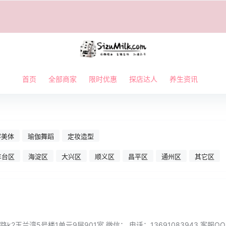
首页
全部商家
限时优惠
探店达人
养生资讯
容美体
瑜伽舞蹈
定妆造型
丰台区
海淀区
大兴区
顺义区
昌平区
通州区
其它区
2玉兰湾5号楼1单元9层901室 微信： 电话：13691083943 客服QQ