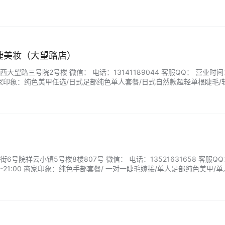
美睫美妆（大望路店）
大望路三号院2号楼 微信： 电话：13141189044 客服QQ： 营业时
00 商家印象：纯色美甲任选/日式足部纯色单人套餐/日式自然款超轻单根睫毛/
号院祥云小镇5号楼8楼807号 微信： 电话：13521631658 客服QQ
0-21:00 商家印象：纯色手部套餐/ 一对一睫毛嫁接/单人足部纯色美甲/