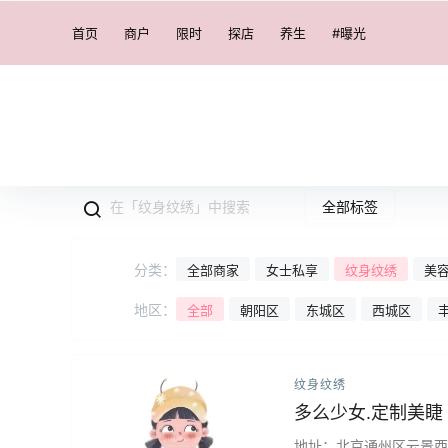
首页
商户
限时
探店
养生
#曝光
全部标签
分类：
全部商家
女士私享
纹身纹绣
美
地区：
全部
朝阳区
东城区
西城区
纹身纹绣
多么少女.定制美睫
地址：北京通州区云景西路k