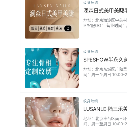
纹身纹绣
澜森日式美甲美睫
地址：北京海淀区中关村东路1
9 客服QQ： 营业时间
顾客打造精致、自然、持
倾心打造，致力于呈现细
纹身纹绣
SPESHOW半永久
地址：北京东城区广和里西路
间：周一至周日 10:0
喜欢的风格、对长短及浓
本无感，我直接睡着了，一
纹身纹绣
LUSANLE·陆三
地址：北京丰台区南三环西路
间：周一至周日 10:00