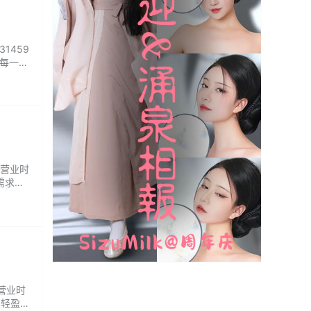
1459
为每一位
师团队
 营业时
需求、
轻，基
 营业时
·轻盈裸