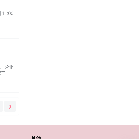
1:00
： 营业
较丰
❯
其他