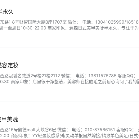
半永久
 8号财智国际大厦B座1707室 微信： 电话：13041025999/185183
：周一至周日10:30-22:00 商家印象：澜森日式美甲美睫半永久，专注于
久的美甲美睫体验。我们引进日本先进技术和优质产品，由经验丰富的技
腻、优雅的日式美学。无论是清新自然的款式，还是精致华丽的造…...
美容定妆
冠城名敦道2号楼21楼2112 微信： 电话：13811576785 客服QQ：
0-20:30 商家印象：店里很干净整洁，美容师在接睫毛之前耐心询问了我的
密度的要求以及平时是否化妆等，帮我提出专业建议。接的过程中手法很
觉醒来已经完成了。...
乐美甲美睫
16号凯德mall.大峡谷6层 微信： 电话：010-87566151 客服QQ：
-22:00 商家印象：YY轻盈妆感系列/灵动单根自然嫁接/精致单色美足/日式