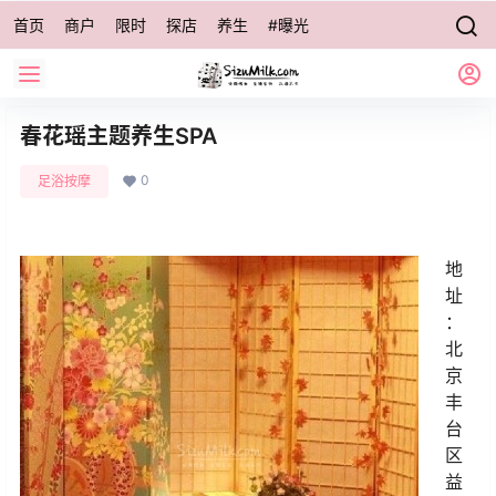
首页
商户
限时
探店
养生
#曝光
春花瑶主题养生SPA
0
足浴按摩
地
址
：
北
京
丰
台
区
益