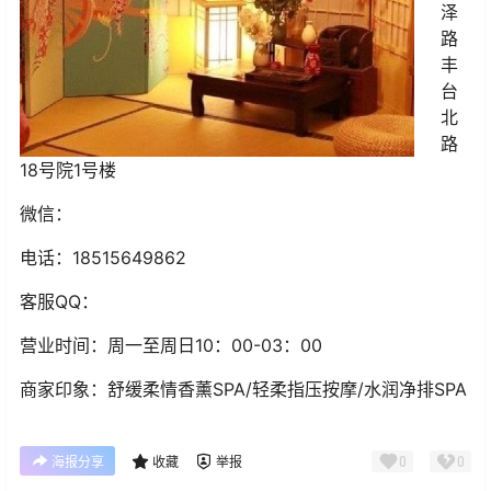
泽
路
丰
台
北
路
18号院1号楼
微信：
电话：
18515649862
客服
QQ
：
营业时间：
周一至周日10：00-03：00
商家印象：
舒缓柔情香薰SPA/轻柔指压按摩/水润净排SPA
0
0
海报分享
收藏
举报