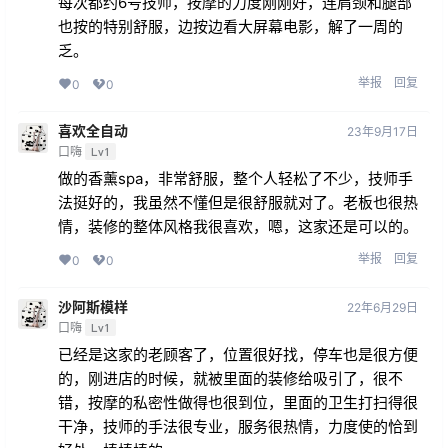
每次都约6号技师，按摩的力度刚刚好，连肩颈和腿部
也按的特别舒服，边按边看大屏幕电影，解了一周的
乏。
举报
回复
0
0
喜欢全自动
23年9月17日
口嗨
Lv1
做的香薰spa，非常舒服，整个人轻松了不少，技师手
法挺好的，我虽然不懂但是很舒服就对了。老板也很热
情，装修的整体风格我很喜欢，嗯，这家还是可以的。
举报
回复
0
0
沙阿斯模样
22年6月29日
口嗨
Lv1
已经是这家的老顾客了，位置很好找，停车也是很方便
的，刚进店的时候，就被里面的装修给吸引了，很不
错，按摩的私密性做得也很到位，里面的卫生打扫得很
干净，技师的手法很专业，服务很热情，力度使的恰到