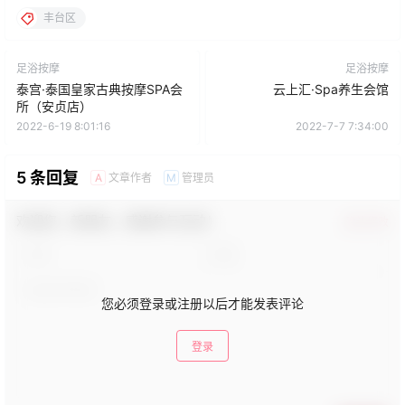
丰台区
足浴按摩
足浴按摩
泰宫·泰国皇家古典按摩SPA会
云上汇·Spa养生会馆
所（安贞店）
2022-6-19 8:01:16
2022-7-7 7:34:00
5 条回复
文章作者
管理员
A
M
欢迎您，新朋友，感谢参与互动！
确认修改
您必须登录或注册以后才能发表评论
登录