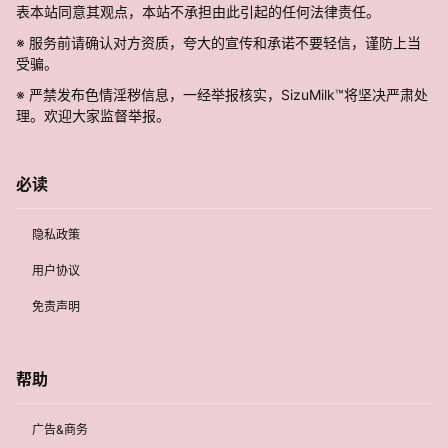
表本站同意其观点，本站不承担由此引起的任何法律责任。
※ 服务前请确认对方资质，夸大的宣传和承诺不要轻信，谨防上当
受骗。
※ 严禁发布色情淫秽信息，一经举报核实，SizuMilk™将坚决严肃处
理。欢迎大家监督举报。
必读
隐私政策
用户协议
免责声明
帮助
广告&商务