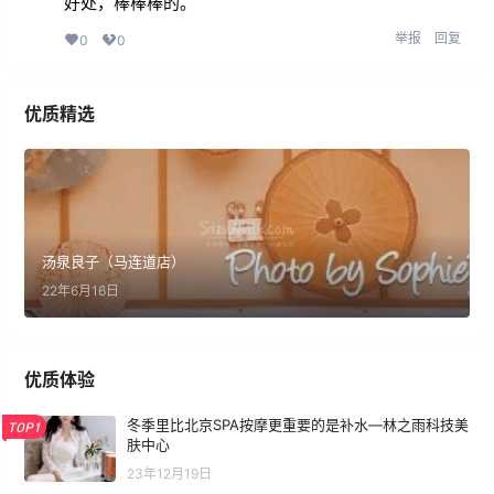
好处，棒棒棒的。
举报
回复
0
0
优质精选
汤泉良子（马连道店）
22年6月16日
优质体验
冬季里比北京SPA按摩更重要的是补水—林之雨科技美
TOP1
肤中心
23年12月19日