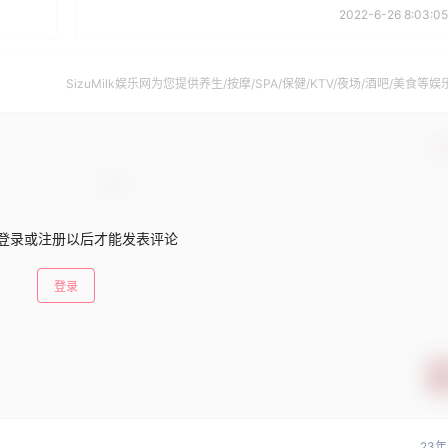
2022-6-26 8:03:05
SizuMilk娱乐网为您提供养生/按摩/SPA/保健/KTV/夜场/酒吧/美食等娱
南。
确
登录或注册以后才能发表评论
登录
23年