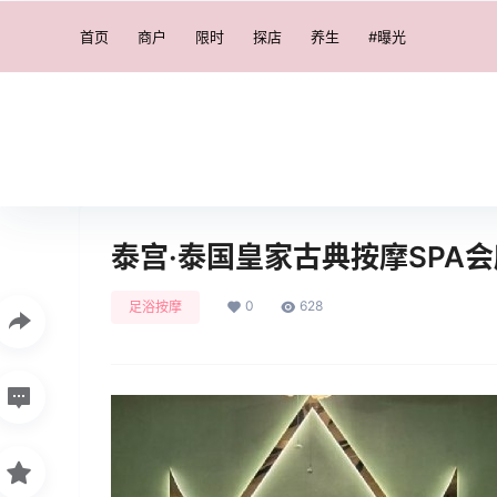
首页
商户
限时
探店
养生
#曝光
泰宫·泰国皇家古典按摩SPA
0
628
足浴按摩