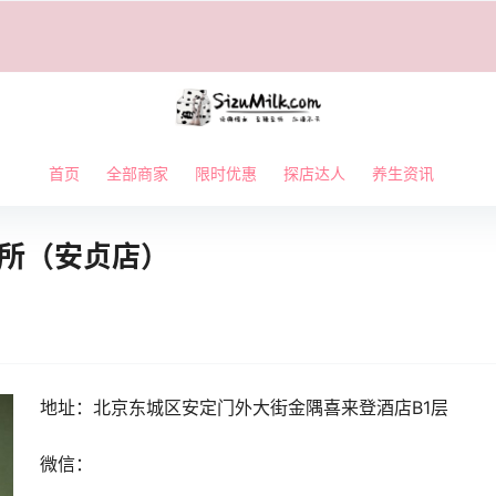
首页
全部商家
限时优惠
探店达人
养生资讯
会所（安贞店）
地址：北京
东城区安定门外大街金隅喜来登酒店B1层
微信：