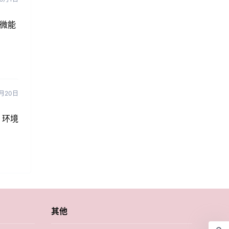
微能
月20日
，环境
其他