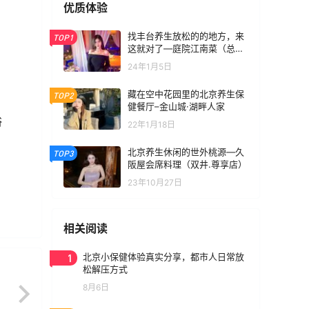
优质体验
找丰台养生放松的的地方，来
TOP1
这就对了—庭院江南菜（总部
基地店）
24年1月5日
藏在空中花园里的北京养生保
TOP2
健餐厅–金山城·湖畔人家
浴
22年1月18日
北京养生休闲的世外桃源—久
TOP3
阪屋会席料理（双井.尊享店）
23年10月27日
相关阅读
1
北京小保健体验真实分享，都市人日常放
松解压方式
8月6日