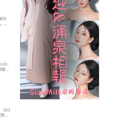
商家印
..
:00-
摩服
 303
摩团