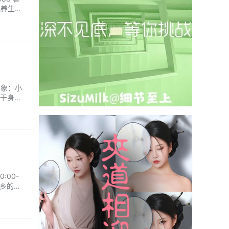
寓式养生给
而有种
印象：小
于身体
生体
:00-
异乡的人