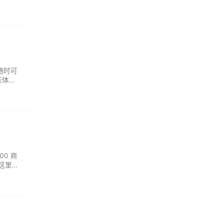
随时可
压体
00 商
这里您