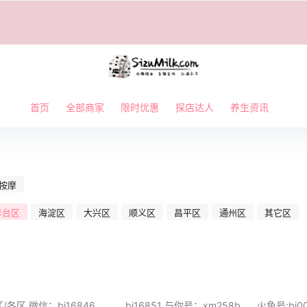
首页
全部商家
限时优惠
探店达人
养生资讯
按摩
丰台区
海淀区
大兴区
顺义区
昌平区
通州区
其它区
各区 微信：bj16846 bj16851 与你号：xm258b 火鱼号:bj00