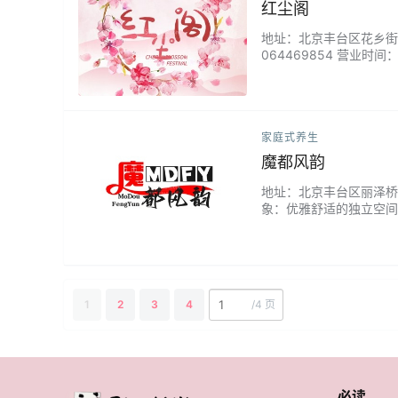
红尘阁
地址：北京丰台区花乡街道诺德
064469854 营业时
的私密空间。领先的服务
家庭式养生
魔都风韵
地址：北京丰台区丽泽桥附近 
象：优雅舒适的独立空间
您宾至如归的感受与轻松
1
2
3
4
/
4 页
必读