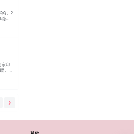
QQ：2
逸隐匿
 商家印
暖，给
❯
其他