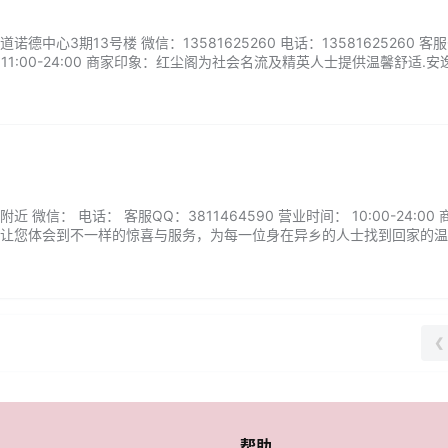
中心3期13号楼 微信：13581625260 电话：13581625260 客服
间：11:00-24:00 商家印象：红尘阁为社会名流及精英人士提供温馨舒适.安
技术，完善的经营理念。欢迎各界人士品鉴光临！...
微信： 电话： 客服QQ：3811464590 营业时间： 10:00-24:00
让您体会到不一样的惊喜与服务，为每一位身在异乡的人士找到回家的温
，让您在这喧嚣的尘世中享受一份舒心和愉悦。...
❮
帮助