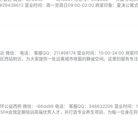
 3929438612 营业时间：周一至周日09:00-02:00 商家印象：夏沫公
，这里的技师大多是温柔系女生，气质干净，聊天不会让人觉得拘谨，反
比较注重细节，…...
信： 电话： 客服QQ：211498174 营业时间：10:00-24:00 商家
区西站附近，为大家提供一处远离城市喧嚣的静谧空间。这里的服务专注
精油和天然草本产品，结合温和的按摩手法，为您提供一个身心合一的养
益西桥 微信：-66ds99 电话： 客服QQ：348632206 营业时间：10
桃花醉SPA会馆定期培训高端优秀人才，并打造专业养生项目、为每一位身在
，远离城市喧器、宁静高雅、回归本真的自己。...