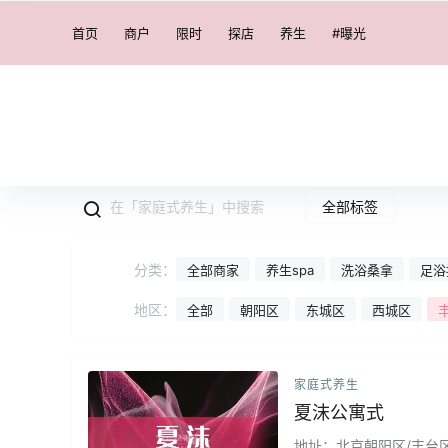
首页
商户
限时
探店
养生
#曝光
全部标签
分类：
全部商家
养生spa
洗浴桑拿
足浴
地区：
全部
朝阳区
东城区
西城区
家庭式养生
夏沫公寓式
地址：北京朝阳区/丰台区/