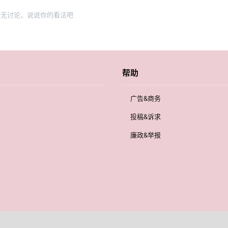
暂无讨论，说说你的看法吧
帮助
广告&商务
投稿&诉求
廉政&举报