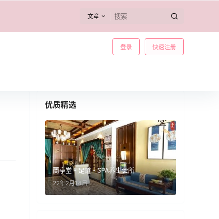
文章
登录
快速注册
优质精选
蘭亭堂・足道・SPA养生会所
22年2月14日