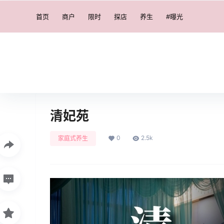
首页
商户
限时
探店
养生
#曝光
清妃苑
0
2.5k
家庭式养生