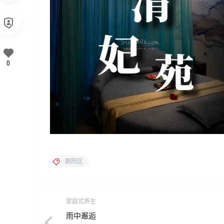
0
朝阳区
家庭式养生
雨中邂逅