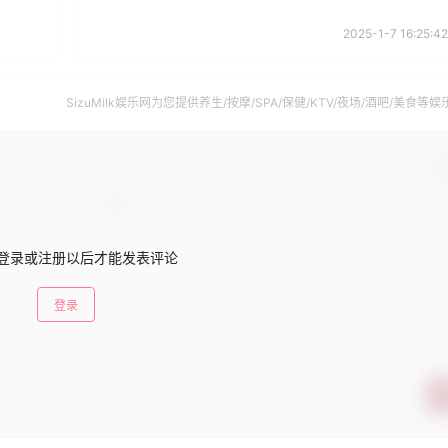
2025-1-7 16:25:42
SizuMilk娱乐网为您提供养生/按摩/SPA/保健/KTV/夜场/酒吧/美食等娱
南。
确
登录或注册以后才能发表评论
登录