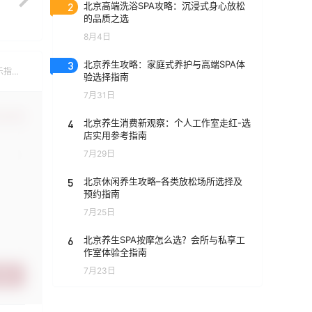
2
北京高端洗浴SPA攻略：沉浸式身心放松
的品质之选
8月4日
3
北京养生攻略：家庭式养护与高端SPA体
乐指
验选择指南
7月31日
认修改
4
北京养生消费新观察：个人工作室走红-选
店实用参考指南
7月29日
5
北京休闲养生攻略–各类放松场所选择及
预约指南
7月25日
6
北京养生SPA按摩怎么选？会所与私享工
作室体验全指南
7月23日
提交