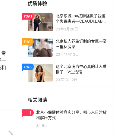
优质体验
北京东城spa按摩拯救了我这
TOP1
个失眠患者—CLAUDI.LAB克
拉底实验室
23年3月20日
北京私人养生订制的专属—宴
TOP2
三里私房菜
，专
23年11月13日
每一
这个北京洗浴中心真的让人爱
法和
TOP3
惨了—V生活馆
23年10月2日
相关阅读
1
北京小保健体验真实分享，都市人日常放
松解压方式
8月6日