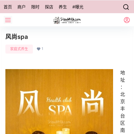
首页
商户
限时
探店
养生
#曝光
风尚spa
1
家庭式养生
地
址
：
北
京
丰
台
区
南