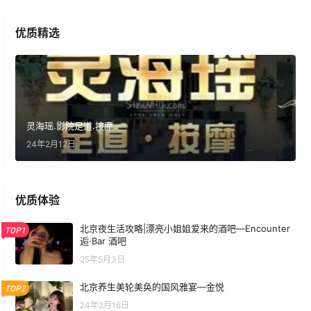
优质精选
灵海瑶.影院足道.按摩
24年2月12日
优质体验
北京夜生活攻略|漂亮小姐姐爱来的酒吧—Encounter
TOP1
逅·Bar 酒吧
25年5月3日
北京养生美轮美奂的国风雅宴—金悦
TOP2
24年2月16日