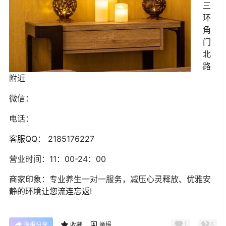
三
环
角
门
北
路
附近
微信：
电话：
客服QQ： 2185176227
营业时间：11：00-24：00
商家印象：专业养生一对一服务，减压心灵释放、优雅安
静的环境让您流连忘返!
1
0
海报分享
收藏
举报