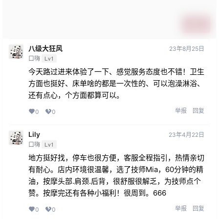
提交
八级大狂风
23年8月25日
口嗨
Lv1
今天路过进来体验了一下、感觉服务态度也不错！卫生
方面也挺好、床单啥的都是一次性的、可以泡澡淋浴、
还有点心，个方面都算可以。
举报
回复
0
0
Lily
23年4月22日
口嗨
Lv1
地方挺好找，停车也很方便，客服全程指引，热情亲切
有耐心。店内环境很温馨，选了技师Mia，60分钟的精
油，按摩头部.肩颈.后背，很舒服很解乏，为技师点个
赞。按摩完还有各种小福利！很周到。666
举报
回复
0
0