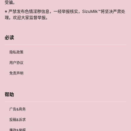
受骗。
※ 严禁发布色情淫秽信息，一经举报核实，SizuMilk™将坚决严肃处
理。欢迎大家监督举报。
必读
隐私政策
用户协议
免责声明
帮助
广告&商务
投稿&诉求
廉政&举报