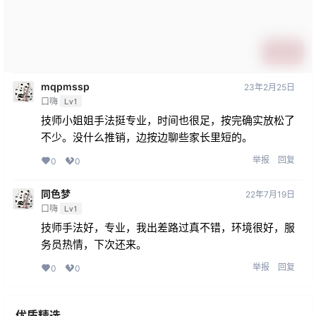
提交
mqpmssp
23年2月25日
口嗨
Lv1
技师小姐姐手法挺专业，时间也很足，按完确实放松了
不少。没什么推销，边按边聊些家长里短的。
举报
回复
0
0
同色梦
22年7月19日
口嗨
Lv1
技师手法好，专业，我出差路过真不错，环境很好，服
务员热情，下次还来。
举报
回复
0
0
优质精选