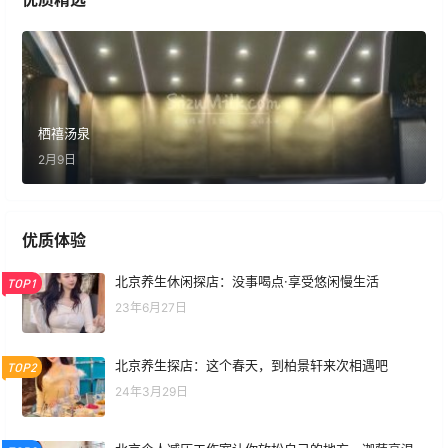
栖禧汤泉
2月9日
优质体验
北京养生休闲探店：没事喝点·享受悠闲慢生活
TOP1
23年6月27日
北京养生探店：这个春天，到柏景轩来次相遇吧
TOP2
24年3月29日