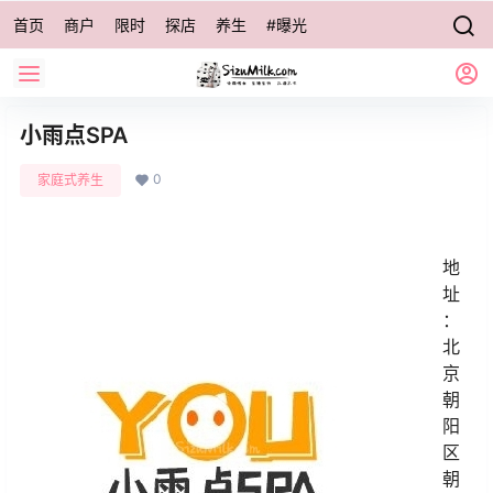
首页
商户
限时
探店
养生
#曝光
小雨点SPA
0
家庭式养生
地
址
：
北
京
朝
阳
区
朝