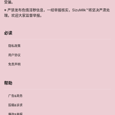
受骗。
※ 严禁发布色情淫秽信息，一经举报核实，SizuMilk™将坚决严肃处
理。欢迎大家监督举报。
必读
隐私政策
用户协议
免责声明
帮助
广告&商务
投稿&诉求
廉政&举报