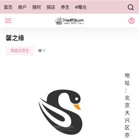
首页
商户
限时
探店
养生
#曝光
馨之缘
0
家庭式养生
地
址
：
北
京
大
兴
区
亦