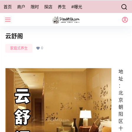
首页
商户
限时
探店
养生
#曝光
云舒阁
0
家庭式养生
地
址
：
北
京
朝
阳
区
十