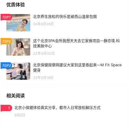
优质体验
北京养生放松的快乐是被西山温泉包围
TOP1
24年6月29日
这个北京SPA会所我想天天去它家做项目—静亦境.科
TOP2
技美肤中心
23年4月30日
北京保健按摩网建议大家到这里卷起来—M Fit Space
TOP3
健身
23年5月18日
相关阅读
1
北京小保健体验真实分享，都市人日常放松解压方式
8月6日