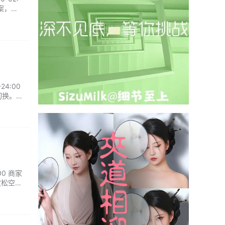
案，每
4:00
切换。
新认识
00 商家
放松空
约，私