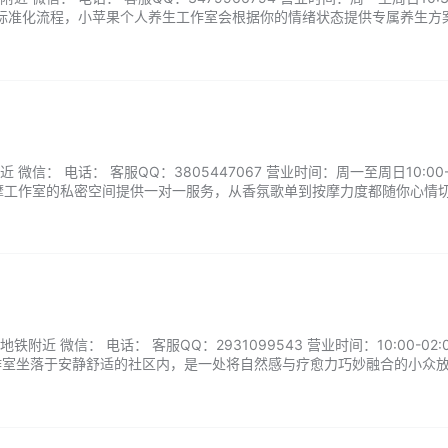
有标准化流程，小苹果个人养生工作室会根据你的情绪状态提供专属养生方
着淡淡的水蜜桃香。...
微信： 电话： 客服QQ：3805447067 营业时间：周一至周日10:00-2
摩工作室的私密空间提供一对一服务，从香氛歌单到按摩力度都随你心情
一次护理，更是身体与心灵的坦诚对话—当精油的温度渗入肌底，你会重
近 微信： 电话： 客服QQ：2931099543 营业时间：10:00-02:
工作室坐落于安静舒适的社区内，是一处将自然感与疗愈力巧妙融合的小众
长肩颈舒缓、背部调理与身心放松类护理，服务细致耐心。全程一对一预
的慢时光体验地。...