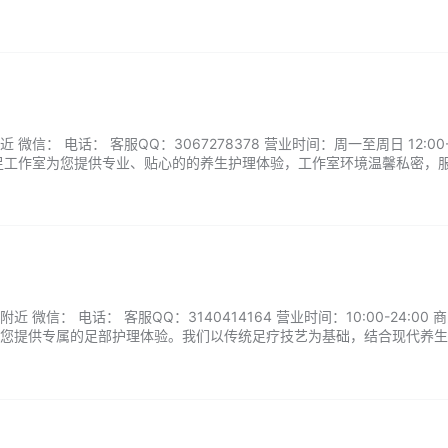
茶饮与冥想指导，让您带走一身轻松。...
信： 电话： 客服QQ：3067278378 营业时间：周一至周日 12:00-2
足工作室为您提供专业、贴心的的养生护理体验，工作室环境温馨私密，
围中享受放松时光。无论是日常保健还是疲劳恢复，暖暖都能为您提供适
业手法的呵护，带走一身轻松。...
微信： 电话： 客服QQ：3140414164 营业时间：10:00-24:00 
您提供专属的足部护理体验。我们以传统足疗技艺为基础，结合现代养生
，帮助缓解疲劳、促进血液循环，焕发身心活力。工作室环境静谧雅致，
还是健康调理，静雯思足都能为您打造专属的护理时光。...