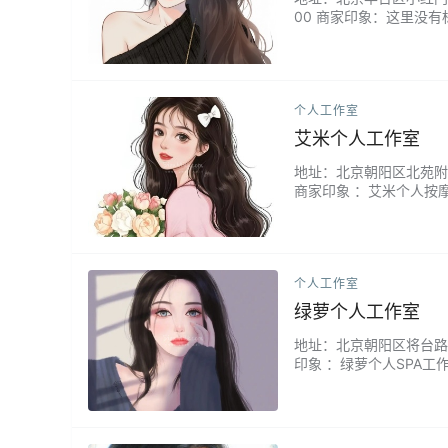
00 商家印象：这里没
瓶精油都由她亲手调制，带
个人工作室
艾米个人工作室
地址：北京朝阳区北苑附近 
商家印象 ：艾米个人按
在这里的90分钟不只是
自己的每一寸肌肤。...
个人工作室
绿萝个人工作室
地址：北京朝阳区将台路地铁附
印象 ：绿萝个人SPA
间。主理人技艺娴熟，擅
密安静，是忙碌生活中难得