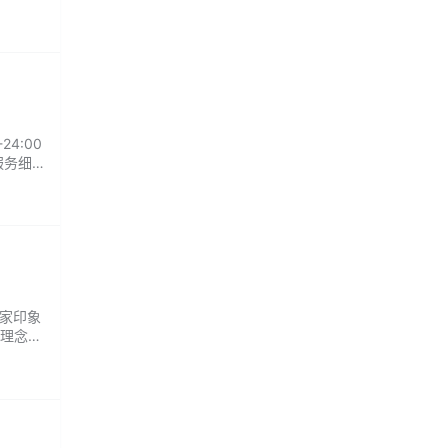
4:00
服务细
合的护
商家印象
理念，
服务贴