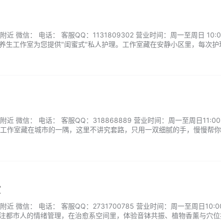
微信： 电话： 客服QQ：1131809302 营业时间：周一至周日 10:00
个人养生工作室为您提供"闺蜜式"私人护理。工作室藏在安静小区里，每次护
束后还送自制艾草热敷包，就像到懂按摩的朋友家做客一样放松。...
 微信： 电话： 客服QQ：318868889 营业时间：周一至周日11:00-0
工作室藏在城市的一隅，这里不讲究套路，只用一双细腻的手，慢慢帮你
，手法专业又温柔，擅长根据不同体质细心调理，让人从进门那刻起就卸
一杯热茶，躺一会儿，像回到久违的生活节奏里，简单、真实又放松。...
室
 微信： 电话： 客服QQ：2731700785 营业时间：周一至周日10:00-
el月专注都市人的情绪管理，在治愈系空间里，体验音钵共振、植物香薰与穴