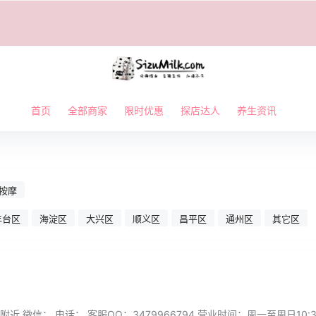
首页
全部商家
限时优惠
探店达人
养生资讯
按摩
丰台区
海淀区
大兴区
顺义区
昌平区
通州区
其它区
 微信： 电话： 客服QQ：3479966794 营业时间：周一至周日10:30