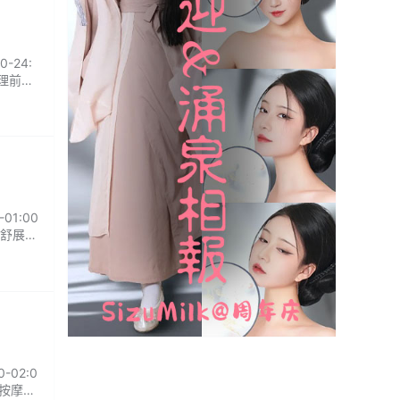
-24:
理前会
1:00
舒展一
下疲
02:0
位按摩的