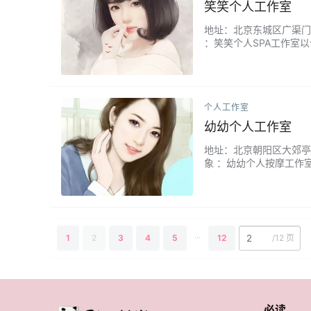
笑笑个人工作室
地址：北京东城区广渠门附近 
：笑笑个人SPA工作室
助缓解疲劳、改善亚健康
静。...
个人工作室
幼幼个人工作室
地址：北京朝阳区大郊亭附近 
象 ：幼幼个人按摩工作
致，无论是日常减压还是
在忙碌生活中重拾活力与平
...
1
2
3
4
5
12
/
12 页
必读