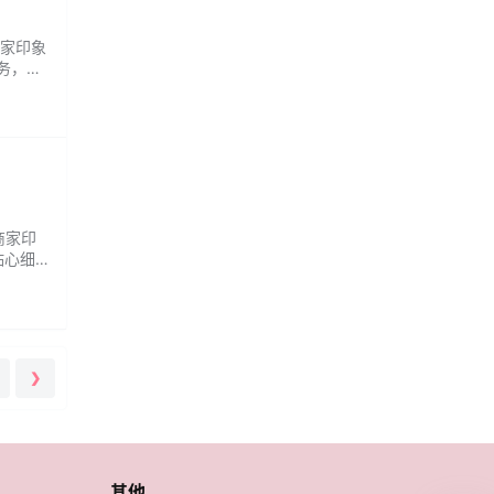
商家印象
务，帮
宁
 商家印
贴心细
，让您
❯
其他