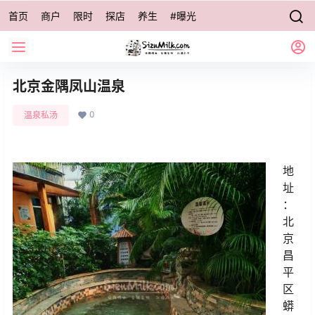
首页
商户
限时
探店
养生
#曝光
北京金隅凤山温泉
0
温泉私汤
地
址
：
北
京
昌
平
区
蟒