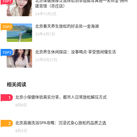
北京保健按摩让我体验到非遗搓背真香—名师堂·扬州
TOP1
搓背馆（亦庄店）
24年11月2日
北京春天养生放松的好去处—金海湖
TOP2
22年4月7日
北京养生休闲探店：没事喝点·享受悠闲慢生活
TOP3
23年6月27日
相关阅读
1
北京小保健体验真实分享，都市人日常放松解压方式
8月6日
2
北京高端洗浴SPA攻略：沉浸式身心放松的品质之选
8月4日