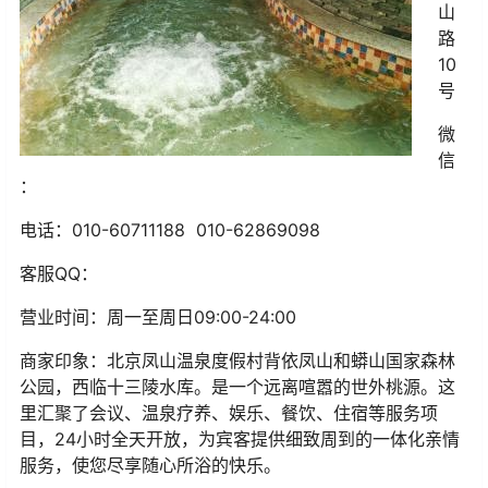
山
路
10
号
微
信
：
电话：010-60711188
010-62869098
客服QQ：
营业时间：周一至周日09:00-24:00
商家印象：北京凤山温泉度假村背依凤山和蟒山国家森林
公园，西临十三陵水库。是一个远离喧嚣的世外桃源。这
里汇聚了会议、温泉疗养、娱乐、餐饮、住宿等服务项
目，24小时全天开放，为宾客提供细致周到的一体化亲情
服务，使您尽享随心所浴的快乐。