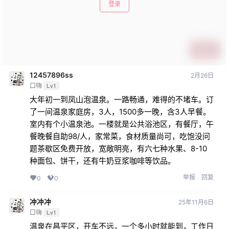
登录
提交
12457896ss
2月26日
口嗨
Lv1
大年初一到凤山泡温泉。一路畅通，难得的不堵车。订
了一间温泉家庭房，3人，1500多一晚，含3人早餐。
室内有个小温泉池。一楼就是公共浴池区，有餐厅，午
餐晚餐自助98/人，家常菜，食材质量尚可，吃饱没问
题茶歇区免费开放，宽敞明亮，有六七种水果、8-10
种面包、饼干，还有牛奶豆浆咖啡等饮品。
举报
回复
0
0
冲冲冲
25年11月6日
口嗨
Lv1
温泉在昌平区，开车不远，一个多小时就能到，工作日