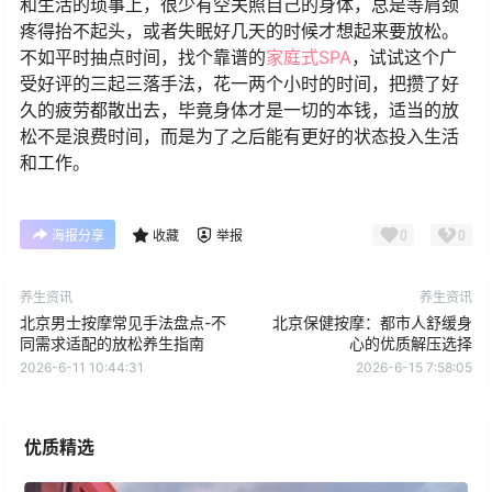
和生活的琐事上，很少有空关照自己的身体，总是等肩颈
疼得抬不起头，或者失眠好几天的时候才想起来要放松。
不如平时抽点时间，找个靠谱的
家庭式SPA
，试试这个广
受好评的三起三落手法，花一两个小时的时间，把攒了好
久的疲劳都散出去，毕竟身体才是一切的本钱，适当的放
松不是浪费时间，而是为了之后能有更好的状态投入生活
和工作。
0
0
海报分享
收藏
举报
养生资讯
养生资讯
北京男士按摩常见手法盘点-不
北京保健按摩：都市人舒缓身
同需求适配的放松养生指南
心的优质解压选择
2026-6-11 10:44:31
2026-6-15 7:58:05
优质精选