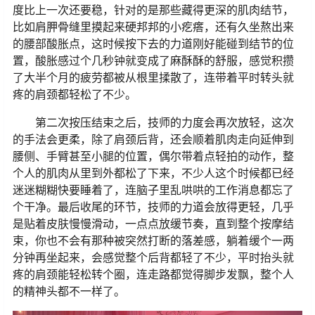
度比上一次还要稳，针对的是那些藏得更深的肌肉结节，
比如肩胛骨缝里摸起来硬邦邦的小疙瘩，还有久坐熬出来
的腰部酸胀点，这时候按下去的力道刚好能碰到结节的位
置，酸胀感过个几秒钟就变成了麻酥酥的舒服，感觉积攒
了大半个月的疲劳都被从根里揉散了，连带着平时转头就
疼的肩颈都轻松了不少。
第二次按压结束之后，技师的力度会再次放轻，这次
的手法会更柔，除了肩颈后背，还会顺着肌肉走向延伸到
腰侧、手臂甚至小腿的位置，偶尔带着点轻拍的动作，整
个人的肌肉从里到外都松了下来，不少人这个时候都已经
迷迷糊糊快要睡着了，连脑子里乱哄哄的工作消息都忘了
个干净。最后收尾的环节，技师的力道会放得更轻，几乎
是贴着皮肤慢慢滑动，一点点放缓节奏，直到整个按摩结
束，你也不会有那种被突然打断的落差感，躺着缓个一两
分钟再坐起来，会感觉整个后背都轻了不少，平时抬头就
疼的肩颈能轻松转个圈，连走路都觉得脚步发飘，整个人
的精神头都不一样了。