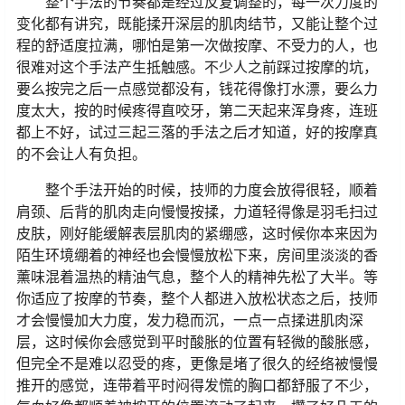
整个手法的节奏都是经过反复调整的，每一次力度的
变化都有讲究，既能揉开深层的肌肉结节，又能让整个过
程的舒适度拉满，哪怕是第一次做按摩、不受力的人，也
很难对这个手法产生抵触感。不少人之前踩过按摩的坑，
要么按完之后一点感觉都没有，钱花得像打水漂，要么力
度太大，按的时候疼得直咬牙，第二天起来浑身疼，连班
都上不好，试过三起三落的手法之后才知道，好的按摩真
的不会让人有负担。
整个手法开始的时候，技师的力度会放得很轻，顺着
肩颈、后背的肌肉走向慢慢按揉，力道轻得像是羽毛扫过
皮肤，刚好能缓解表层肌肉的紧绷感，这时候你本来因为
陌生环境绷着的神经也会慢慢放松下来，房间里淡淡的香
薰味混着温热的精油气息，整个人的精神先松了大半。等
你适应了按摩的节奏，整个人都进入放松状态之后，技师
才会慢慢加大力度，发力稳而沉，一点一点揉进肌肉深
层，这时候你会感觉到平时酸胀的位置有轻微的酸胀感，
但完全不是难以忍受的疼，更像是堵了很久的经络被慢慢
推开的感觉，连带着平时闷得发慌的胸口都舒服了不少，