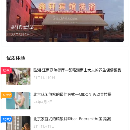
鑫轩宾馆洗浴
22年3月2日
优质体验
酷湘·江南庭院餐厅—领略湖南士大夫的养生保健菜品
TOP1
21年11月10日
北京休闲放松的最佳方式—MIDON·迈动普拉提
TOP2
24年4月7日
北京家庭式的精酿鲜啤bar–Beersmith(国贸店)
TOP3
21年11月11日