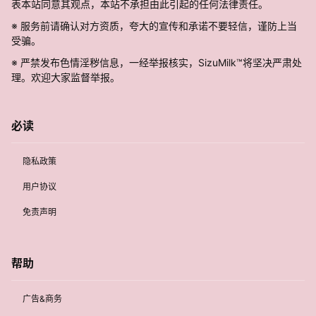
表本站同意其观点，本站不承担由此引起的任何法律责任。
※ 服务前请确认对方资质，夸大的宣传和承诺不要轻信，谨防上当
受骗。
※ 严禁发布色情淫秽信息，一经举报核实，SizuMilk™将坚决严肃处
理。欢迎大家监督举报。
必读
隐私政策
用户协议
免责声明
帮助
广告&商务