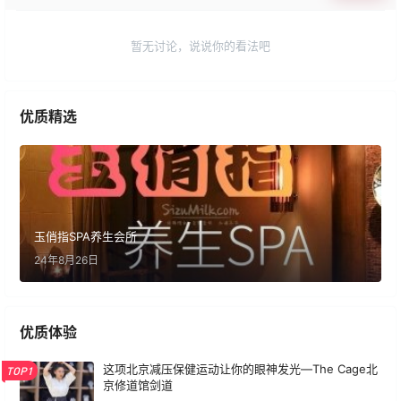
暂无讨论，说说你的看法吧
优质精选
玉俏指SPA养生会所
24年8月26日
优质体验
这项北京减压保健运动让你的眼神发光—The Cage北
TOP1
京修道馆剑道