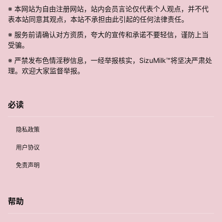
※ 本网站为自由注册网站，站内会员言论仅代表个人观点，并不代
表本站同意其观点，本站不承担由此引起的任何法律责任。
※ 服务前请确认对方资质，夸大的宣传和承诺不要轻信，谨防上当
受骗。
※ 严禁发布色情淫秽信息，一经举报核实，SizuMilk™将坚决严肃处
理。欢迎大家监督举报。
必读
隐私政策
用户协议
免责声明
帮助