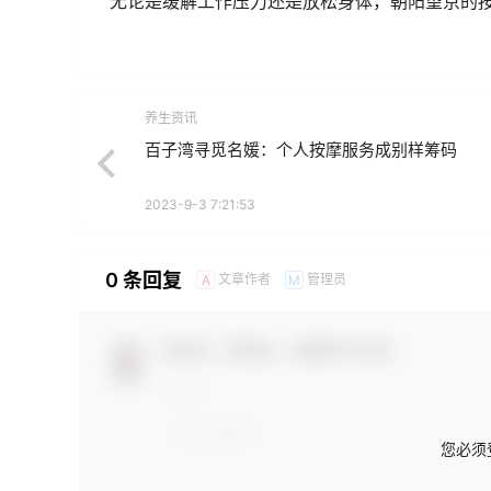
无论是缓解工作压力还是放松身体，朝阳望京的
养生资讯
百子湾寻觅名媛：个人按摩服务成别样筹码
2023-9-3 7:21:53
0 条回复
文章作者
管理员
A
M
欢迎您，新朋友，感谢参与互动！
您必须