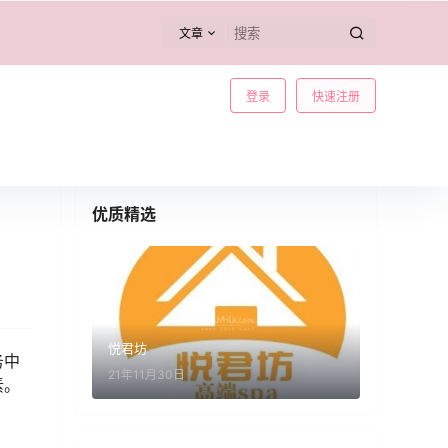
文章
登录
快速注册
优质精选
悦君坊
务中
21年11月30日
素。