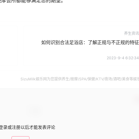
按摩会所都能够满足您的期望。
养生资讯
如何识别合法足浴店：了解正规与不正规的特征
2023-9-4 6:32:34
SizuMilk娱乐网为您提供养生/按摩/SPA/保健/KTV/夜场/酒吧/美食等娱
南。
确
登录或注册以后才能发表评论