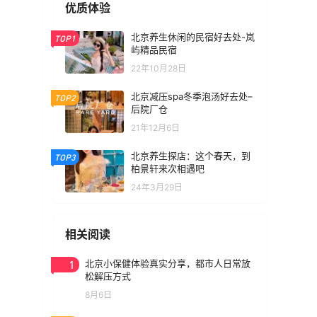
优质体验
北京养生休闲的民宿好去处-岚
TOP1
屿精品民宿
22年10月28日
北京减压spa冬季泡汤好去处–
TOP2
后院厂仓
21年12月6日
北京养生探店：这个春天，到
TOP3
柏景轩来次相遇吧
24年3月29日
相关阅读
1
北京小保健体验真实分享，都市人日常放
松解压方式
8月6日