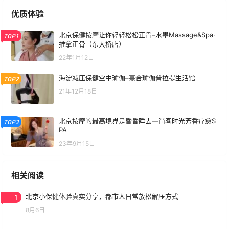
优质体验
北京保健按摩让你轻轻松松正骨–水墨Massage&Spa·
TOP1
推拿正骨（东大桥店）
22年1月12日
海淀减压保健空中瑜伽–熹合瑜伽普拉提生活馆
TOP2
21年12月18日
北京按摩的最高境界是昏昏睡去—尚客时光芳香疗愈S
TOP3
PA
23年9月15日
相关阅读
1
北京小保健体验真实分享，都市人日常放松解压方式
8月6日