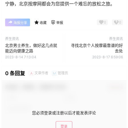
宁静，北京按摩网都会为您提供一个难忘的放松之旅。
0
0
海报分享
收藏
举报
养生资讯
养生资讯
北京男士养生，做好这几点就
寻找北京个人按摩最靠谱的好
能迈向健康之路
去处
2023-8-14 7:13:04
2023-8-17 6:59:06
0 条回复
文章作者
管理员
A
M
欢迎您，新朋友，感谢参与互动！
确认修改
您必须登录或注册以后才能发表评论
登录