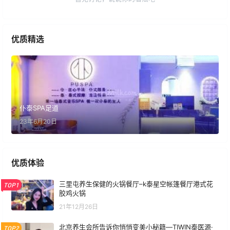
优质精选
仆泰SPA足道
23年6月20日
优质体验
三里屯养生保健的火锅餐厅–k泰星空帐篷餐厅港式花
TOP1
胶鸡火锅
21年12月26日
北京养生会所告诉你悄悄变美小秘籍—TIWIN泰医源·
TOP2