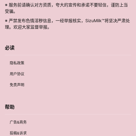
※ 服务前请确认对方资质，夸大的宣传和承诺不要轻信，谨防上当
受骗。
※ 严禁发布色情淫秽信息，一经举报核实，SizuMilk™将坚决严肃处
理。欢迎大家监督举报。
必读
隐私政策
用户协议
免责声明
帮助
广告&商务
投稿&诉求