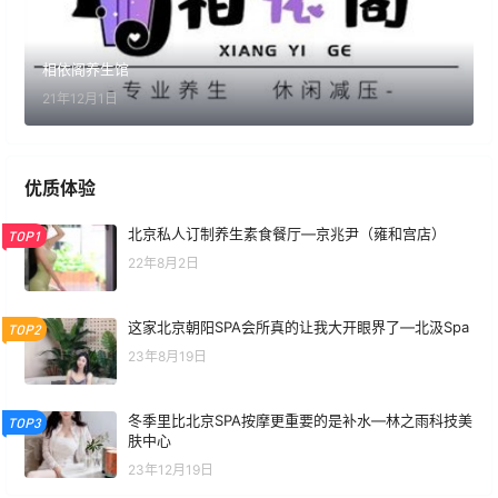
相依阁养生馆
21年12月1日
优质体验
北京私人订制养生素食餐厅—京兆尹（雍和宫店）
TOP1
22年8月2日
这家北京朝阳SPA会所真的让我大开眼界了—北汲Spa
TOP2
23年8月19日
冬季里比北京SPA按摩更重要的是补水—林之雨科技美
TOP3
肤中心
23年12月19日