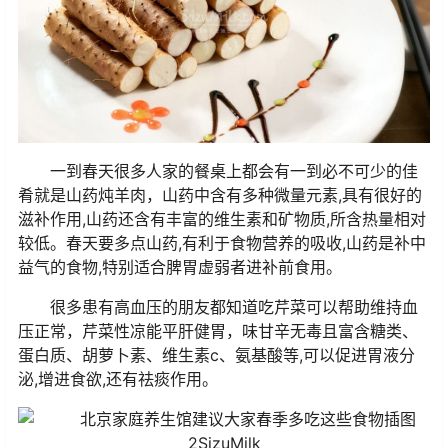
一到春天很多人家的餐桌上都会有一到必不可少的佳
肴就是山药炖羊肉，山药中含有多种微量元素,具有很好的
滋补作用,山药还含有丰富的维生素和矿物质,所含热量相对
较低。春天要多点山药,有利于食物营养的吸收,山药是补中
益气的食物,特别适合脾胃虚弱者进补前食用。
很多患有高血压的朋友都知道吃芹菜可以帮助维持血
压正常，芹菜性凉能平肝健胃，味甘辛无毒且富含糖类、
蛋白质、胡萝卜素、维生素c、氨基酸等,可以促进胃液分
泌,增进食欲,还有祛痰作用。