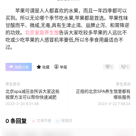
苹果可谓是人人都喜欢的水果，而且一年四季都可以
买到。所以无论哪个季节吃水果,苹果都是首选。苹果性味
甘酸而平、微咸,无毒,具有生津止渴、益脾止泻、和胃降逆
的功效。
北京家庭养生馆
告诉大家吃较多苹果的人远比不
吃或少吃苹果的人感冒机率要低,所以冬季食用最适合不
过。
0
0
海报分享
收藏
举报
养生资讯
养生资讯
北京spa减压会所诉大家这些
正规的北京SPA养生馆里都有
按摩方法可以帮你快速减肥
哪些服务
2023-2-20 8:31:49
2023-2-22 7:58:24
0 条回复
文章作者
管理员
A
M
欢迎您，新朋友，感谢参与互动！
确认修改