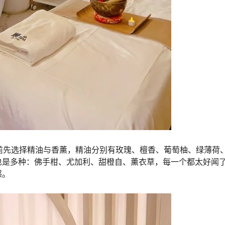
目前先选择精油与香薰，精油分别有玫瑰、檀香、葡萄柚、绿薄荷
也是多种：佛手柑、尤加利、甜橙自、薰衣草，每一个都太好闻
感。