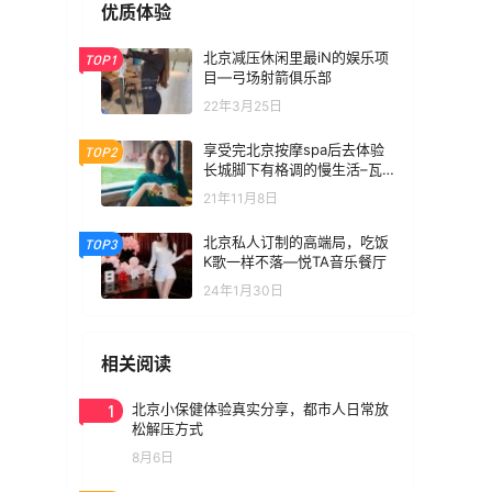
优质体验
北京减压休闲里最iN的娱乐项
TOP1
目—弓场射箭俱乐部
22年3月25日
享受完北京按摩spa后去体验
TOP2
长城脚下有格调的慢生活–瓦
厂酒店
21年11月8日
北京私人订制的高端局，吃饭
TOP3
K歌一样不落—悦TA音乐餐厅
24年1月30日
相关阅读
1
北京小保健体验真实分享，都市人日常放
松解压方式
8月6日