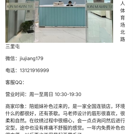
人
体
育
场
北
路
三里屯
微信：
jiujiang179
电话：
13121916999
客服
QQ
：
营业时间：
周一至周日 10:30-19:30
商家印象：
陪姐妹补色过来的，是一家全国连锁店，环境
什么的都很好，还有茶歇。马老师设计的眉形很喜欢，很
柔和自然。在纹绣过程中很细心，会一点点询问然后进行
定型，途中也没有疼痛不舒服的感觉。一年内免费补色也