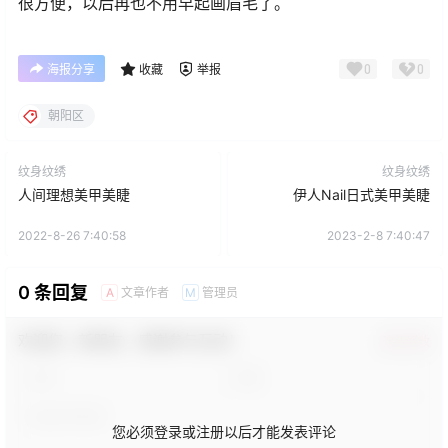
很方便，以后再也不用早起画眉毛了。
0
0
海报分享
收藏
举报
朝阳区
纹身纹绣
纹身纹绣
人间理想美甲美睫
伊人Nail日式美甲美睫
2022-8-26 7:40:58
2023-2-8 7:40:47
0 条回复
文章作者
管理员
A
M
欢迎您，新朋友，感谢参与互动！
确认修改
您必须登录或注册以后才能发表评论