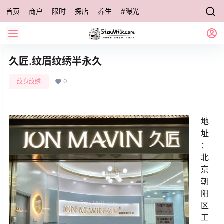
首页
商户
限时
探店
养生
#曝光
久匠.纹眉纹绣半永久
0
纹身纹绣
地
址
：
北
京
朝
阳
区
工