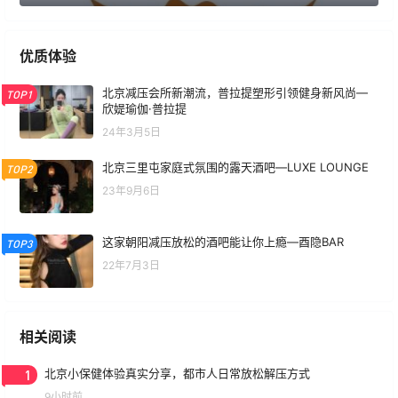
优质体验
北京减压会所新潮流，普拉提塑形引领健身新风尚—
TOP1
欣媞瑜伽·普拉提
24年3月5日
北京三里屯家庭式氛围的露天酒吧—LUXE LOUNGE
TOP2
23年9月6日
这家朝阳减压放松的酒吧能让你上瘾—酉隐BAR
TOP3
22年7月3日
相关阅读
1
北京小保健体验真实分享，都市人日常放松解压方式
9小时前