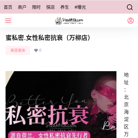
首页
商户
限时
探店
养生
#曝光
蜜私密.女性私密抗衰（万柳店）
0
美容美体
地
址
：
北
京
海
淀
区
万