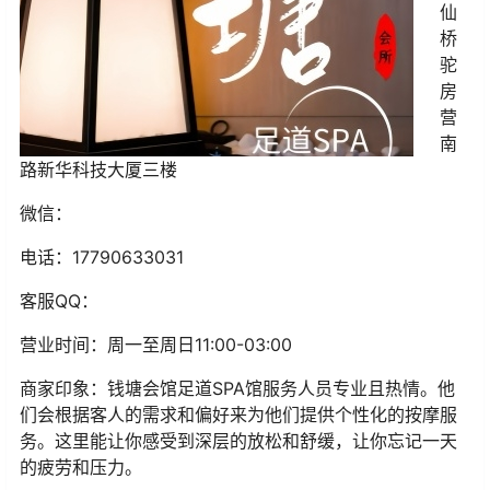
仙
桥
驼
房
营
南
路新华科技大厦三楼
微信：
电话：
17790633031
客服
QQ
：
营业时间：
周一至周日11:00-03:00
商家印象：
钱塘会馆足道SPA馆服务人员专业且热情。他
们会根据客人的需求和偏好来为他们提供个性化的按摩服
务。这里能让你感受到深层的放松和舒缓，让你忘记一天
的疲劳和压力。