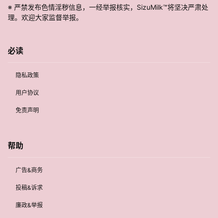
※ 严禁发布色情淫秽信息，一经举报核实，SizuMilk™将坚决严肃处
理。欢迎大家监督举报。
必读
隐私政策
用户协议
免责声明
帮助
广告&商务
投稿&诉求
廉政&举报