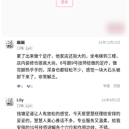
登录
提交
幽幽
24年12月15日
口嗨
Lv1
累了出来做个足疗，他家店还挺大的，坐电梯到三楼，
店内装修也很高大尚，6号跟9号技师给做的足疗，做
完脚热乎乎的，浑身也都轻松不少，感觉一块大石头被
卸下来了，非常解乏。
举报
回复
0
0
Lily
24年9月2日
口嗨
Lv1
钱塘足道让人有放松的感觉，今天是慧慧经理给安排的
妥妥的，慧慧人美心善话不多，专业服务又温柔，给我
安排的10号技师讲解各个穴位和作用功效，不错。