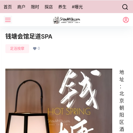
首页
商户
限时
探店
养生
#曝光
钱塘会馆足道SPA
0
足浴按摩
地
址
：
北
京
朝
阳
区
酒