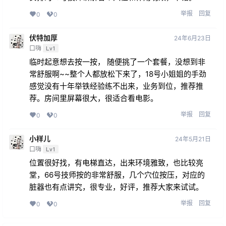
举报
回复
0
0
伏特加厚
24年6月23日
口嗨
Lv1
临时起意想去按一按， 随便挑了一个套餐，没想到非
常舒服啊~~整个人都放松下来了，18号小姐姐的手劲
感觉没有十年举铁经验练不出来，业务到位，推荐推
荐。房间里屏幕很大，很适合看电影。
举报
回复
0
0
小样儿
24年5月21日
口嗨
Lv1
位置很好找，有电梯直达，出来环境雅致，也比较亮
堂，66号技师按的非常舒服，几个穴位按压，对应的
脏器也有点讲究，很专业，好评，推荐大家来试试。
举报
回复
0
0