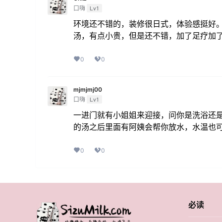
口嗨
Lv1
环境还不错的，装修很日式，体验感挺好
汤，有点小贵，但是还不错，加了足疗加
0
0
mjmjmj00
口嗨
Lv1
一进门就有小姐姐来迎接，问你是洗浴还
的汤之后里面有阿姨会帮你放水，水温也
0
0
必读