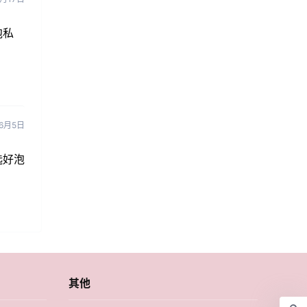
泡私
6月5日
选好泡
其他