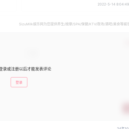
2022-5-14 8:04:49
SizuMilk娱乐网为您提供养生/按摩/SPA/保健/KTV/夜场/酒吧/美食等娱
南。
确
登录或注册以后才能发表评论
登录
24年1