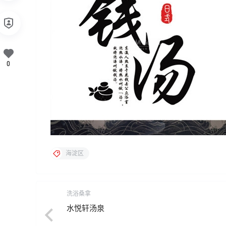
0
海淀区
洗浴桑拿
水悦轩汤泉