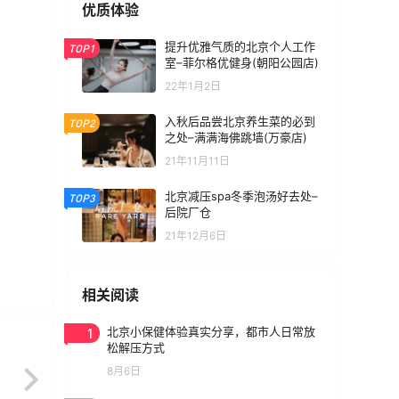
优质体验
提升优雅气质的北京个人工作
TOP1
室–菲尔格优健身(朝阳公园店)
22年1月2日
入秋后品尝北京养生菜的必到
TOP2
之处–满满海佛跳墙(万豪店)
21年11月11日
北京减压spa冬季泡汤好去处–
TOP3
后院厂仓
21年12月6日
相关阅读
1
北京小保健体验真实分享，都市人日常放
松解压方式
8月6日