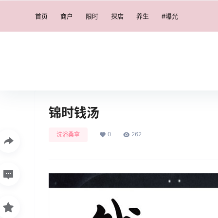
首页
商户
限时
探店
养生
#曝光
锦时钱汤
0
262
洗浴桑拿