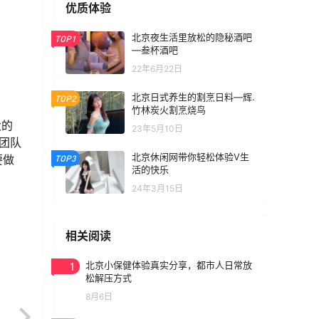
优质体验
北京夜生活里放松的隐秘酒吧
TOP1
—叁杯酒吧
22年6月22日
北京日式养生的割烹日料—辉.
TOP2
竹林炭火割烹烧鸟
大的
23年5月10日
团队
北京休闲网带你轻松体验V生
要做
TOP3
活的快乐
24年3月15日
相关阅读
1
北京小保健体验真实分享，都市人日常放
松解压方式
8月6日