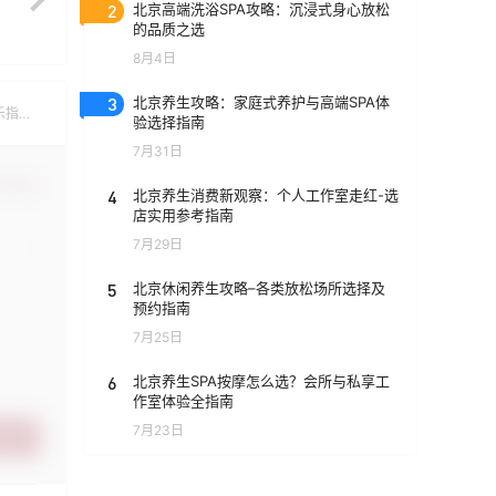
2
北京高端洗浴SPA攻略：沉浸式身心放松
的品质之选
8月4日
3
北京养生攻略：家庭式养护与高端SPA体
乐指
验选择指南
7月31日
认修改
4
北京养生消费新观察：个人工作室走红-选
店实用参考指南
7月29日
5
北京休闲养生攻略–各类放松场所选择及
预约指南
7月25日
6
北京养生SPA按摩怎么选？会所与私享工
作室体验全指南
7月23日
提交