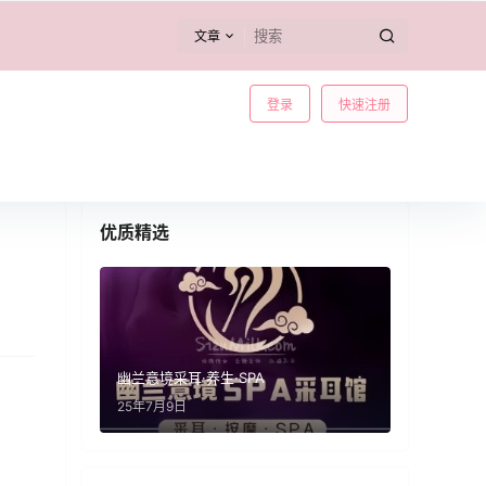
文章
登录
快速注册
优质精选
幽兰意境采耳·养生·SPA
25年7月9日