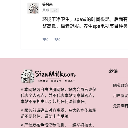
等风来
呆瓜
Lv0
环境干净卫生。spa做的时间很足。后面
整高低，靠着舒服。养生spa电视节目种
0
0
必读
隐私政策
※ 本网站为自由注册网站，站内会员言论仅
代表个人观点，并不代表本站同意其观点，
用户协议
本站不承担由此引起的任何法律责任。
免责声明
※ 服务前请确认对方资质，夸大的宣传和承
诺不要轻信，谨防上当受骗。
※ 严禁发布色情淫秽信息，一经举报核实，