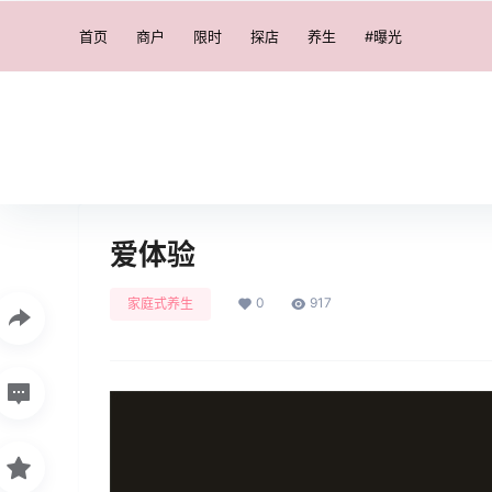
首页
商户
限时
探店
养生
#曝光
爱体验
0
917
家庭式养生