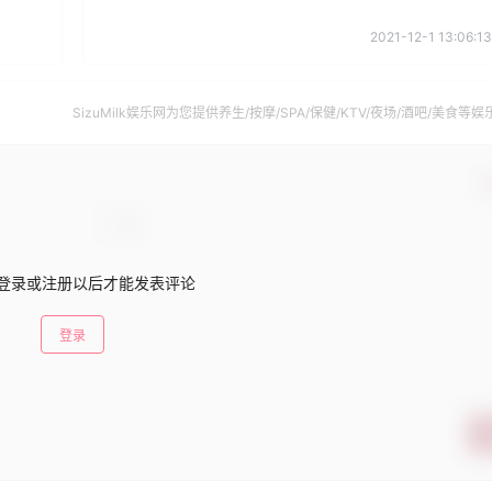
2021-12-1 13:06:13
SizuMilk娱乐网为您提供养生/按摩/SPA/保健/KTV/夜场/酒吧/美食等娱
南。
确
登录或注册以后才能发表评论
登录