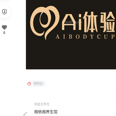
0
朝阳区
家庭式养生
相依阁养生馆