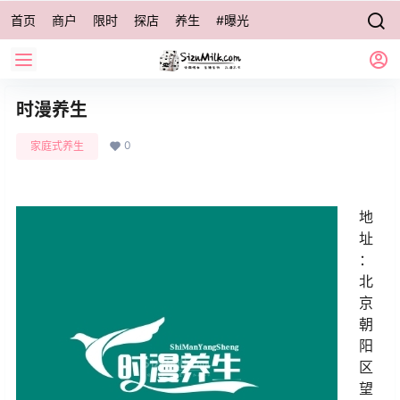
首页
商户
限时
探店
养生
#曝光
时漫养生
0
家庭式养生
地
址
：
北
京
朝
阳
区
望