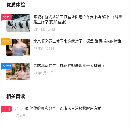
优质体验
东城家庭式舞蹈工作室让你这个冬天不再寒冷–飞舞舞
TOP1
蹈工作室(雍和宫店)
21年11月27日
北京顺义养生休闲来这就对了—探鱼·鲜青椒爽麻烤鱼
TOP2
23年9月22日
高端北京养生，桃花源照进现实—云桃餐厅
TOP3
24年5月18日
相关阅读
1
北京小保健体验真实分享，都市人日常放松解压方式
8月6日