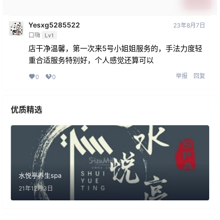
提交
Yesxg5285522
23年8月7日
口嗨
Lv1
店干净温馨，第一次来5号小姐姐服务的，手法力度轻
重合适服务特别好，个人感觉还算可以
举报
回复
0
0
优质精选
水悦亭养生spa
21年12月3日