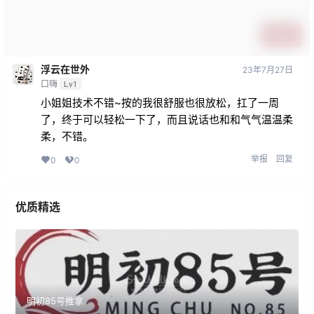
提交
浮云在世外
23年7月27日
口嗨
Lv1
小姐姐技术不错~按的我很舒服也很放松，扛了一周
了，终于可以轻松一下了，而且说话也和和气气温温柔
柔，不错。
举报
回复
0
0
优质精选
明初85号推拿