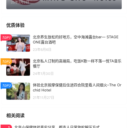
25年2月2日
优质体验
北京养生放松的好地方，空中海滩露台bar— STAGE
TOP1
ONE露台酒吧
23年6月6日
北京私人订制的高端局，吃饭K歌一样不落—悦TA音乐
TOP2
餐厅
24年1月30日
体验北京按摩保健后住进四合院里看人间烟火–The Or
TOP3
chid Hotel
21年11月27日
相关阅读
1
北京小保健体验真实分享，都市人日常放松解压方式