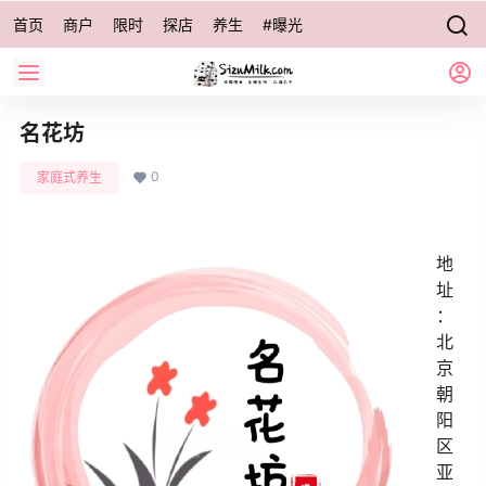
首页
商户
限时
探店
养生
#曝光
名花坊
0
家庭式养生
地
址
：
北
京
朝
阳
区
亚