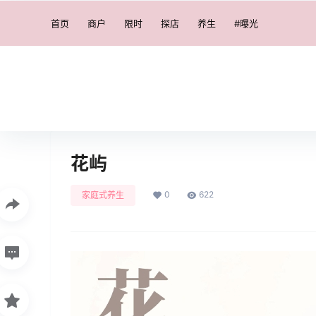
首页
商户
限时
探店
养生
#曝光
花屿
0
622
家庭式养生