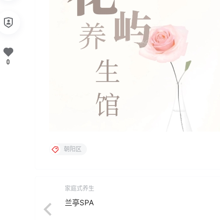
0
朝阳区
家庭式养生
兰亭SPA