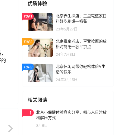
优质体验
北京养生探店：三里屯这家日
TOP1
料好吃到爆—裕薇
23年5月27日
北京推拿老店，享受按摩的放
TOP2
松时刻吧—容平京点
质，
24年7月8日
好的
北京休闲网带你轻松体验V生
TOP3
活的快乐
24年3月15日
相关阅读
1
北京小保健体验真实分享，都市人日常放
松解压方式
8月6日