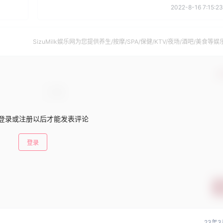
2022-8-16 7:15:23
SizuMilk娱乐网为您提供养生/按摩/SPA/保健/KTV/夜场/酒吧/美食等娱
南。
确
登录或注册以后才能发表评论
登录
23年3