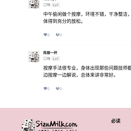
口嗨
Lv1
中午偷闲做个按摩，环境不错，干净整洁
体得到充分的放松。
0
0
陈酿一杯
口嗨
Lv1
按摩手法很专业，身体出现那些问题技师都
边按摩一边解说，总体来讲非常好。
0
0
必读