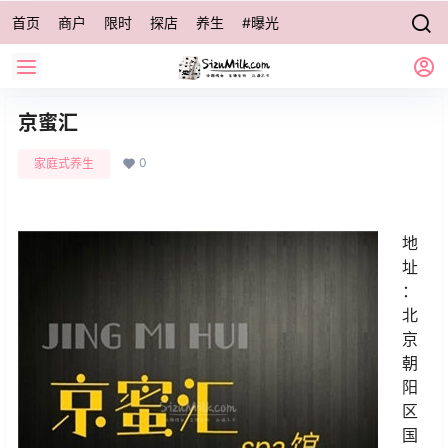
首页
商户
限时
探店
养生
#曝光
京蜜汇
0
家庭式养生
地
址
：
北
京
朝
阳
区
国