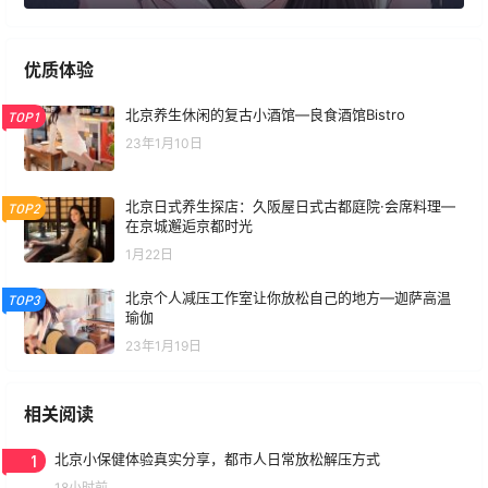
优质体验
北京养生休闲的复古小酒馆—良食酒馆Bistro
TOP1
23年1月10日
北京日式养生探店：久阪屋日式古都庭院·会席料理—
TOP2
在京城邂逅京都时光
1月22日
北京个人减压工作室让你放松自己的地方—迦萨高温
TOP3
瑜伽
23年1月19日
相关阅读
1
北京小保健体验真实分享，都市人日常放松解压方式
18小时前