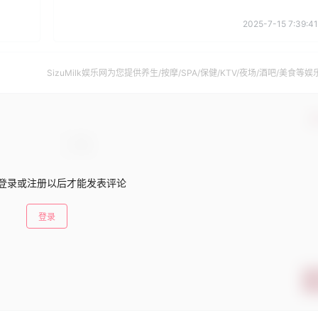
2025-7-15 7:39:41
SizuMilk娱乐网为您提供养生/按摩/SPA/保健/KTV/夜场/酒吧/美食等娱
南。
确
登录或注册以后才能发表评论
登录