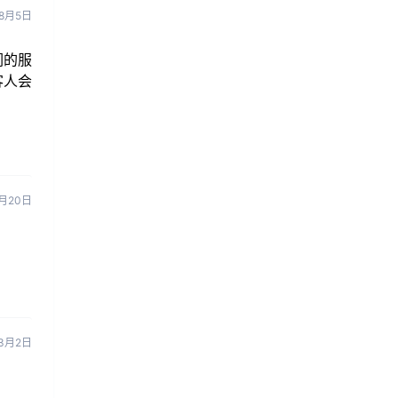
8月5日
们的服
客人会
月20日
3月2日