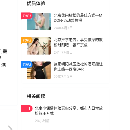
优质体验
北京休闲放松的最佳方式—MI
TOP1
DON·迈动普拉提
24年4月7日
北京推拿老店，享受按摩的放
TOP2
松时刻吧—容平京点
们拥
24年7月8日
疲
这家朝阳减压放松的酒吧能让
，满
TOP3
你上瘾—酉隐BAR
22年7月3日
相关阅读
1
北京小保健体验真实分享，都市人日常放
松解压方式
20小时前