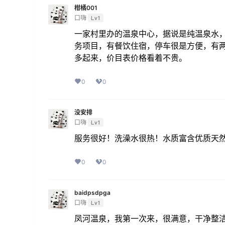
柑橘001
口嗨
Lv1
一家村里办的温泉中心，据说是纯温泉水
务项目，有餐饮住宿，停车很是方便，有
多起来，价目表价格看着不贵。
0
0
没安排
口嗨
Lv1
服务很好！洗澡水很热！水质富含优质天
0
0
baidpsdpga
口嗨
Lv1
凤河温泉，我第一次来，很满意，干净整