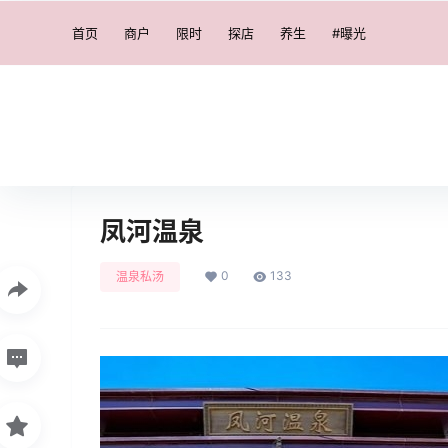
首页
商户
限时
探店
养生
#曝光
凤河温泉
0
133
温泉私汤