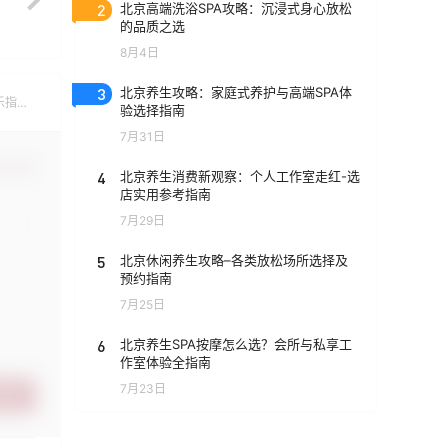
2
北京高端洗浴SPA攻略：沉浸式身心放松
的品质之选
8月4日
3
北京养生攻略：家庭式养护与高端SPA体
乐指
验选择指南
7月31日
认修改
4
北京养生消费新观察：个人工作室走红-选
店实用参考指南
7月29日
5
北京休闲养生攻略–各类放松场所选择及
预约指南
7月25日
6
北京养生SPA按摩怎么选？会所与私享工
作室体验全指南
7月23日
提交