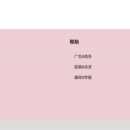
帮助
广告&商务
投稿&诉求
廉政&举报