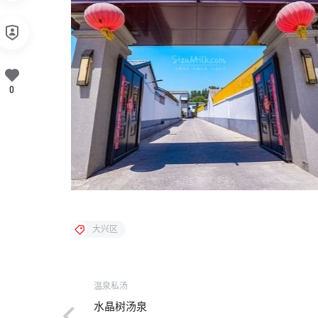
0
大兴区
温泉私汤
水晶树汤泉