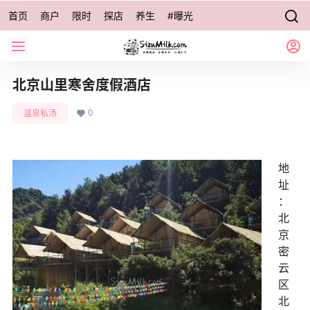
首页
商户
限时
探店
养生
#曝光
北京山里寒舍度假酒店
0
温泉私汤
地
址
：
北
京
密
云
区
北