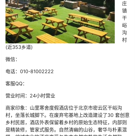
庄
镇
干
峪
沟
村
(近353乡道)
微信：
电话：
010-81002222
客服
QQ
：
营业时间：
24小时营业
商家印象：
山里寒舍度假酒店位于北京市密云区干峪沟
村，坐落长城脚下。在废弃宅基地上改造建设了30 套创意
乡村民居，酒店外表保留着乡村的原始生态特征，内部则
是精装修，管家式服务。自然清幽的山谷，奢华与朴素混