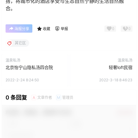
搭，将城市化的酒店享受与生态自然宁静的生活自然融
合。
0
0
海报分享
收藏
举报
其它区
温泉私汤
温泉私汤
北京怡宁山隐私汤四合院
轻奢loft民宿
2022-2-24 8:24:50
2022-3-18 8:46:23
0 条回复
文章作者
管理员
A
M
欢迎您，新朋友，感谢参与互动！
确认修改