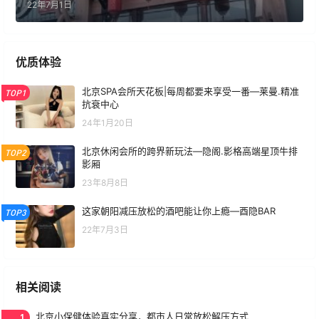
22年7月1日
优质体验
北京SPA会所天花板|每周都要来享受一番—莱曼.精准
TOP1
抗衰中心
24年1月20日
北京休闲会所的跨界新玩法—隐阁.影格高端星顶牛排
TOP2
影厢
23年8月8日
这家朝阳减压放松的酒吧能让你上瘾—酉隐BAR
TOP3
22年7月3日
相关阅读
1
北京小保健体验真实分享，都市人日常放松解压方式