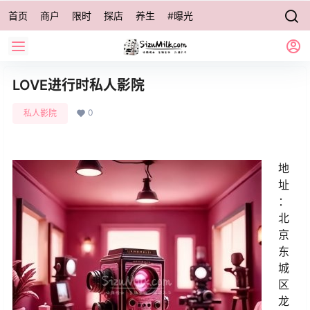
首页
商户
限时
探店
养生
#曝光
LOVE进行时私人影院
0
私人影院
地
址
：
北
京
东
城
区
龙