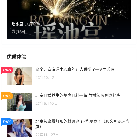
瑶池宫·水疗SPA
7月18日
优质体验
这个北京洗浴中心真的让人爱惨了—V生活馆
TOP1
23年10月2日
北京日式养生的割烹日料—辉.竹林炭火割烹烧鸟
TOP2
23年5月10日
北京按摩最舒服的就属这了-华夏良子（顺义卧龙环岛
TOP3
店）
22年11月27日