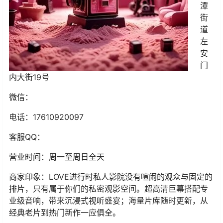
潭
街
道
左
安
门
内大街19号
微信：
电话：17610920097
客服QQ：
营业时间：周一至周日全天
商家印象：LOVE进行时私人影院没有喧闹的观众与固定的
排片，只有属于你们的私密观影空间。超高清巨幕搭配专
业级音响，带来沉浸式视听盛宴；海量片库随时更新，从
经典老片到热门新作一应俱全。