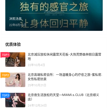
沐熙汤泉
22年6月10日
优质体验
北京减压放松休闲露营天花板-大热荒野森林假日露营
TOP1
地
22年10月4日
北京高端私密会所：一场温暖身心的疗愈之旅-蜜私密.
TOP2
女性私密抗衰
25年10月21日
北京夜生活放松的天堂—MIAMI.s.CLUB（北京顺义
TOP3
店）
24年12月24日