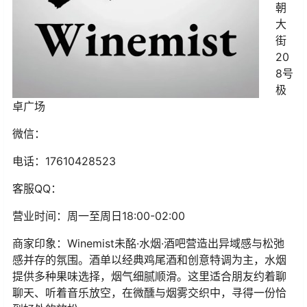
朝
大
街
20
8号
极
卓广场
微信：
电话：
17610428523
客服QQ：
营业时间：
周一至周日
18:00-02:00
商家印象：Winemist未酩·水烟·酒吧营造出异域感与松弛
感并存的氛围。酒单以经典鸡尾酒和创意特调为主，水烟
提供多种果味选择，烟气细腻顺滑。这里适合朋友约着聊
聊天、听着音乐放空，在微醺与烟雾交织中，寻得一份恰