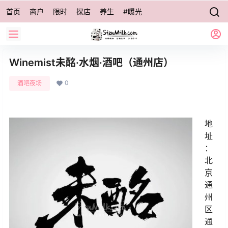
首页
商户
限时
探店
养生
#曝光
Winemist未酩·水烟·酒吧（通州店）
0
酒吧夜场
地
址
：
北
京
通
州
区
通