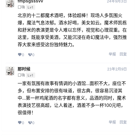
fmpsgsssvv
24年9月3日
口嗨
Lv1
北京的十二都魔术酒吧，体验超棒！现场人多氛围火
爆，魔法气息浓郁。酒水好喝，美女如云。魔术师凯栋
和舒米的表演更是令人难以忘怀，视觉和心理双重。在
这里，既能享受美酒，又能沉浸在奇幻魔法中，强烈推
荐大家来感受这份独特魅力。
举报
回复
0
0
那时候
23年2月9日
口嗨
Lv1
一家有氛围有故事有情调的小酒馆…面积不大，座位不
多，但布置安排的很有味道，很古典，很容易沉浸其
中…第一杯鸡尾酒的名字都有意义，品酒的同时，魔术
表演技艺很高超，让人着迷，酒差不多一杯100元吧，
很值得！
举报
回复
0
0