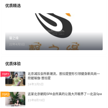
优质精选
馨之缘
22年4月5日
优质体验
北京减压会所新潮流，普拉提塑形引领健身新风尚—
TOP1
欣媞瑜伽·普拉提
24年3月5日
这家北京朝阳SPA会所真的让我大开眼界了—北汲Spa
TOP2
23年8月19日