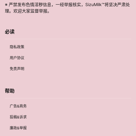
※ 严禁发布色情淫秽信息，一经举报核实，SizuMilk™将坚决严肃处
理。欢迎大家监督举报。
必读
隐私政策
用户协议
免责声明
帮助
广告&商务
投稿&诉求
廉政&举报