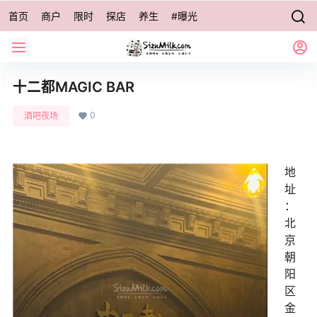
首页
商户
限时
探店
养生
#曝光
十二都MAGIC BAR
0
酒吧夜场
地
址
：
北
京
朝
阳
区
金