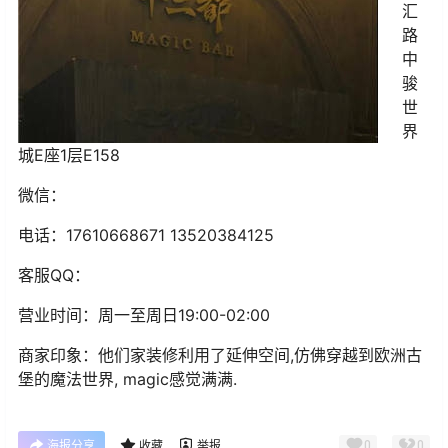
汇
路
中
骏
世
界
城E座1层E158
微信：
电话：17610668671 13520384125
客服QQ：
营业时间：周一至周日19:00-02:00
商家印象：他们家装修利用了延伸空间,仿佛穿越到欧洲古
堡的魔法世界, magic感觉满满.
0
0
海报分享
收藏
举报